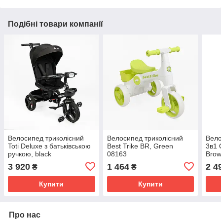
Подібні товари компанії
Велосипед триколісний
Велосипед триколісний
Вел
Toti Deluxe з батьківською
Best Trike BR, Green
3в1 
ручкою, black
08163
Bro
3 920
1 464
2 4
₴
₴
Купити
Купити
Про нас