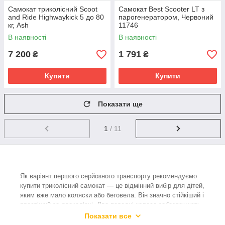
Самокат триколісний Scoot
Самокат Best Scooter LT з
and Ride Highwaykick 5 до 80
парогенератором, Червоний
кг, Ash
11746
В наявності
В наявності
7 200
1 791
₴
₴
Купити
Купити
Показати ще
1
/ 11
Як варіант першого серйозного транспорту рекомендуємо
купити триколісний самокат — це відмінний вибір для дітей,
яким вже мало коляски або беговела. Він значно стійкіший і
простіший за двоколісні. Два передні колеса забезпечують
опору, тому рівновагу тримати не потрібно. Як і повертати
Показати все
кермо: коли малюк відхиляється вліво або вправо,