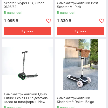
Scooter Skyper RB, Green
Самокат триколісний Best
0693/62
Scooter M, Pink
В наявності
В наявності
1 095
1 330
₴
₴
Купити
Купити
Самокат триколісний Qplay
Future Eco з LED підсвіткою
Самокат триколісний
колес та платформи, New
Kinderkraft Raket, Beige
Green
В наявності
В наявності