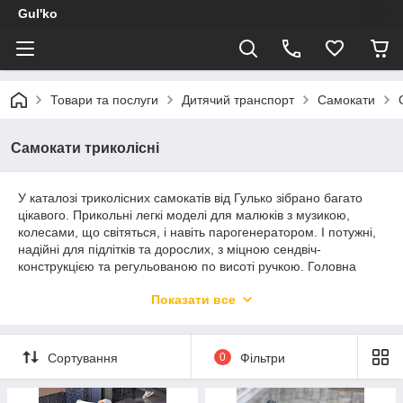
Gul'ko
Товари та послуги
Дитячий транспорт
Самокати
Самокати триколісні
У каталозі триколісних самокатів від Гулько зібрано багато
цікавого. Прикольні легкі моделі для малюків з музикою,
колесами, що світяться, і навіть парогенератором. І потужні,
надійні для підлітків та дорослих, з міцною сендвіч-
конструкцією та регульованою по висоті ручкою. Головна
перевага всіх триколісних самокатів – підвищена стійкість
Показати все
завдяки трьом колесам, що роблять їзду комфортною та
безпечною навіть на високій швидкості.
Сортування
0
Фільтри