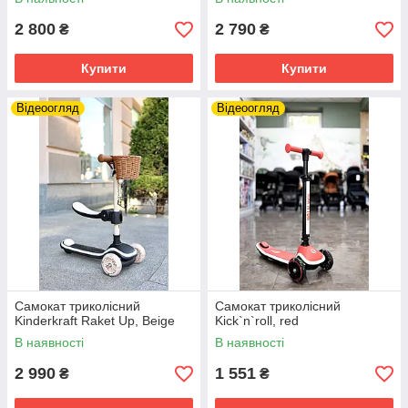
2 800
2 790
₴
₴
Купити
Купити
Відеоогляд
Відеоогляд
Самокат триколісний
Самокат триколісний
Kinderkraft Raket Up, Beige
Kick`n`roll, red
В наявності
В наявності
2 990
1 551
₴
₴