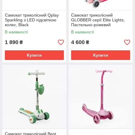
Самокат триколісний Qplay
Самокат триколісний
Sparkling з LED підсвіткою
GLOBBER серії Elite Lights,
колес, Black
Пастельно-рожевий
В наявності
В наявності
1 890
4 600
₴
₴
Купити
Купити
Самокат триколісний Best