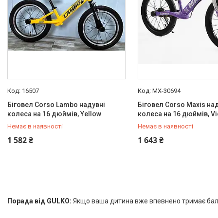
16507
MX-30694
Біговел Corso Lambo надувні
Біговел Corso Maxis на
колеса на 16 дюймів, Yellow
колеса на 16 дюймів, Vi
Немає в наявності
Немає в наявності
+380 (97) 778-20-70
+380 (97) 778-20-70
1 582 ₴
1 643 ₴
Порада від GULKO:
Якщо ваша дитина вже впевнено тримає балан