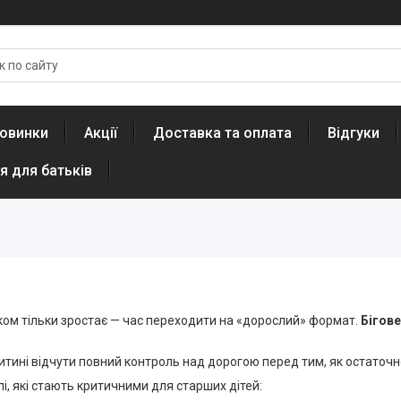
овинки
Акції
Доставка та оплата
Відгуки
я для батьків
ком тільки зростає — час переходити на «дорослий» формат.
Бігов
итині відчути повний контроль над дорогою перед тим, як остаточ
лі, які стають критичними для старших дітей: