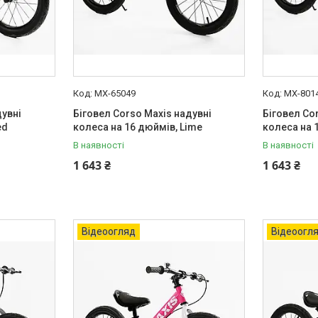
MX-65049
MX-801
дувні
Біговел Corso Maxis надувні
Біговел Co
ed
колеса на 16 дюймів, Lime
колеса на 
В наявності
В наявності
1 643 ₴
1 643 ₴
Відеоогляд
Відеоогл