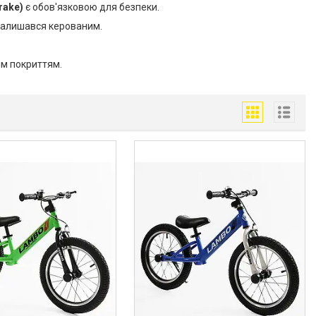
rake)
є обов'язковою для безпеки.
 залишався керованим.
им покриттям.