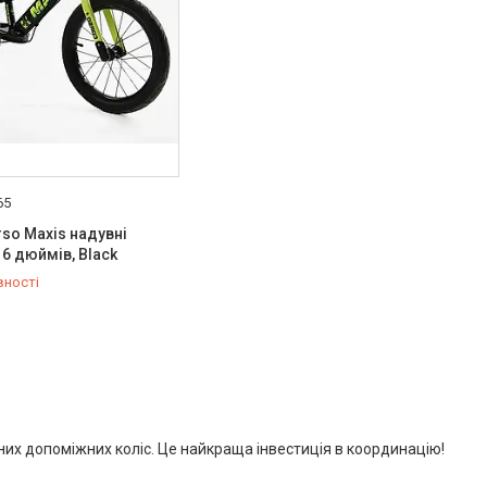
65
rso Maxis надувні
16 дюймів, Black
вності
778-20-70
их допоміжних коліс. Це найкраща інвестиція в координацію!