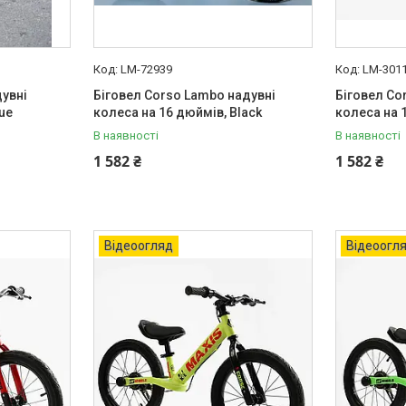
LM-72939
LM-301
дувні
Біговел Corso Lambo надувні
Біговел Co
ue
колеса на 16 дюймів, Black
колеса на 
В наявності
В наявності
1 582 ₴
1 582 ₴
Відеоогляд
Відеоогл