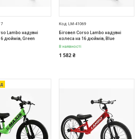
17
LM-41069
rso Lambo надувні
Біговел Corso Lambo надувні
16 дюймів, Green
колеса на 16 дюймів, Blue
В наявності
1 582 ₴
яд