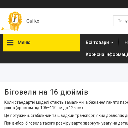
Gul'ko
Меню
Всі товари
Н
Корисна інформаці
Фільтри
Ціна
Наявність
Біговели на 16 дюймів
В наявності
9
Коли стандартні моделі стають замалими, а бажання ганяти пар
років
(зростом від 105–110 см до 125 см).
Це потужний, стабільний та швидкий транспорт, який дозволяє д
При виборі біговела такого розміру варто звернути увагу на дета
Про нас