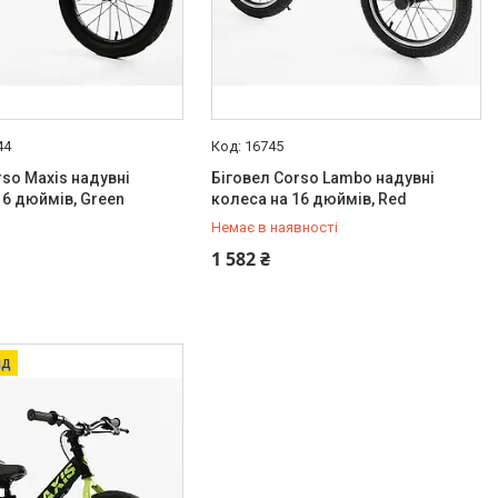
44
16745
rso Maxis надувні
Біговел Corso Lambo надувні
16 дюймів, Green
колеса на 16 дюймів, Red
Немає в наявності
+380 (97) 778-20-70
1 582 ₴
яд