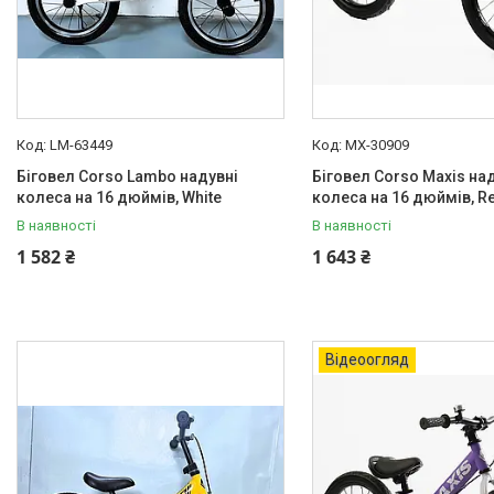
LM-63449
MX-30909
Біговел Corso Lambo надувні
Біговел Corso Maxis на
колеса на 16 дюймів, White
колеса на 16 дюймів, R
В наявності
В наявності
1 582 ₴
1 643 ₴
Відеоогляд