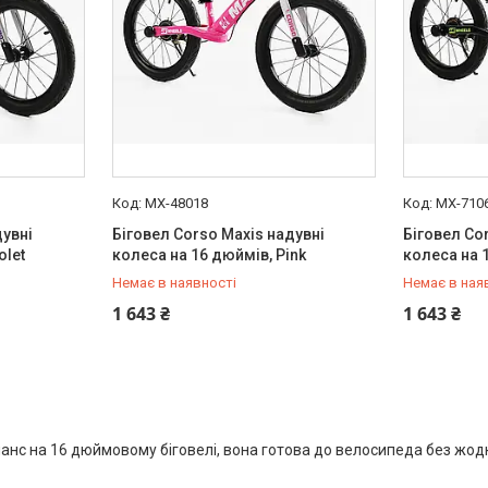
MX-48018
MX-710
дувні
Біговел Corso Maxis надувні
Біговел Co
olet
колеса на 16 дюймів, Pink
колеса на 
Немає в наявності
Немає в ная
+380 (97) 778-20-70
+380 (97) 
1 643 ₴
1 643 ₴
с на 16 дюймовому біговелі, вона готова до велосипеда без жодн