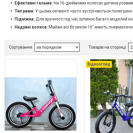
Ефективні гальма:
На 16-дюймових колесах дитина розвива
Акційні пропозиції
Тип рами:
У цьому сегменті часто зустрічаються полегшені 
Новинки
Підніжка:
Для зручності під час зупинок багато моделей ко
Надувні колеса:
Майже всі біговели 16" мають пневматичні
Товари
ТОП товарів Пакунок Малюка
Підбірка товарів для малюка
до року (7000 грн)
Автокрісла
Відеоогляд
Дитячі візочки
Меблі дитячі
Дитячий транспорт
Іграшки
Засоби особистої гігієни
Дитяче харчування
Одяг дитячий
Переноски для дітей
Дитяча безпека