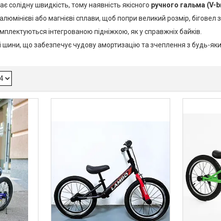
є солідну швидкість, тому наявність якісного
ручного гальма (V-b
алюмінієві або магнієві сплави, щоб попри великий розмір, біговел
мплектуються інтегрованою підніжкою, як у справжніх байків.
 шини, що забезпечує чудову амортизацію та зчеплення з будь-як