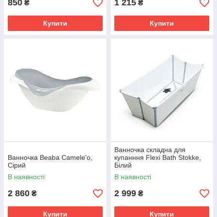
850
1 215
₴
₴
Купити
Купити
Ванночка складна для
Ванночка Beaba Camele'o,
купанння Flexi Bath Stokke,
Сірий
Білий
В наявності
В наявності
2 860
2 999
₴
₴
Купити
Купити