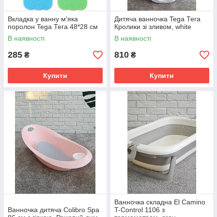
Вкладка у ванну м'яка
Дитяча ванночка Tega Тега
поролон Tega Тега 48*28 см
Кролики зі зливом, white
В наявності
В наявності
285
810
₴
₴
Купити
Купити
Ванночка складна El Camino
Ванночка дитяча Colibro Spa
T-Control 1106 з