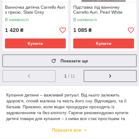
Ванночка дитяча Carrello Auri
Підставка під ванночку
з гіркою, Slate Grey
Carrello Auri, Pearl White
В наявності
В наявності
1 420
1 085
₴
₴
Купити
Купити
Показати ще
1
/ 11
Купання дитини – важливий ритуал. Від нього залежить
здоров'я, спокій малюка та якість його сну. Відповідно, та її
батьків. Приємно, коли водні процедури проходять із
задоволенням та без клопоту. Гаряче рекомендуємо купити
дитячі товари для купання – з ними все стає простішим та
веселішим. Це не тільки ванни, без яких не обійтися. Але й
Показати все
сучасні аксесуари – підставки, які бережуть мамину спину,
стільчики, куди можна посадити дитинку, і не боятися за його