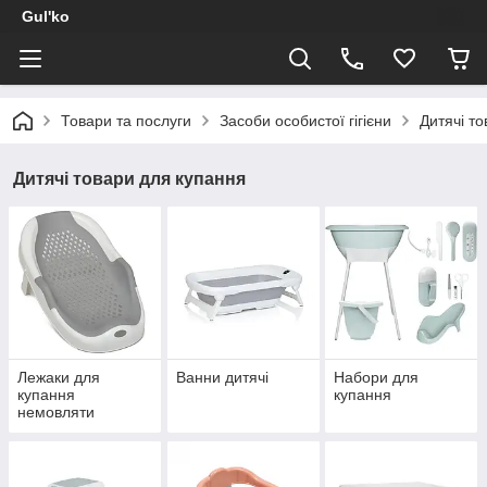
Gul'ko
Товари та послуги
Засоби особистої гігієни
Дитячі т
Дитячі товари для купання
Лежаки для
Ванни дитячі
Набори для
купання
купання
немовляти