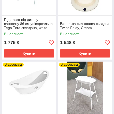
Підставка під дитячу
ванночку 86 см універсальна
Ванночка силіконова складна
Tega Тега складана, white
Twins Foldy, Cream
В наявності
В наявності
1 775
1 548
₴
₴
Купити
Купити
Відеоогляд
Відеоогляд