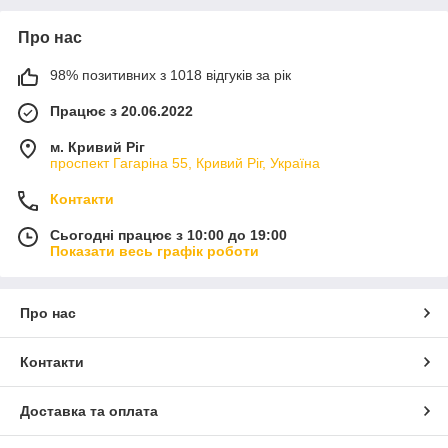
безпеку. І цілі набори, продумані фахівцями-педіатрами, та
створені дизайнерами для вашого комфорту та естетичного
Про нас
задоволення.
Виберіть дитячі товари для купання в інтернет-магазині
98% позитивних з 1018 відгуків за рік
Гулько, і ми відправимо їх протягом 1-2 днів. Можна за
Працює з 20.06.2022
попередньою оплатою, можна післяплатою. Можна сплатити
карткою "Пакунок малюка". Разом банним приладдям можна
м. Кривий Ріг
замовити
конверт (кокон)
, дитячу постільну білизну,
рушники
,
проспект Гагаріна 55, Кривий Ріг, Україна
косметику та інші товари, необхідні для догляду за малюком
у перші місяці життя.
Контакти
Виникнуть питання — дзвоніть, будемо раді допомогти
порадою та консультацією.
Сьогодні працює з 10:00 до 19:00
Показати весь графік роботи
Великий
каталог
дитячих
Про нас
товарів
для
Контакти
купання та
догляду за
малюком
Доставка та оплата
Сучасний ринок