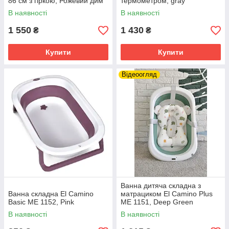
86 см з гіркою, Рожевий дим
термометром, gray
В наявності
В наявності
1 550
1 430
₴
₴
Купити
Купити
Відеоогляд
Ванна дитяча складна з
Ванна складна El Camino
матрациком El Camino Plus
Basic ME 1152, Pink
ME 1151, Deep Green
В наявності
В наявності