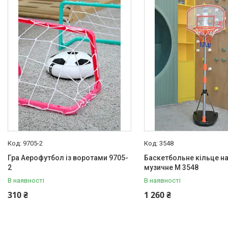
Басейни каркасні
Валізи дитячі
Надувна продукція для дітей
Корисна інформація для
батьків
9705-2
3548
Гра Аерофутбол із воротами 9705-
Баскетбольне кільце на
2
музичне M 3548
В наявності
В наявності
310 ₴
1 260 ₴