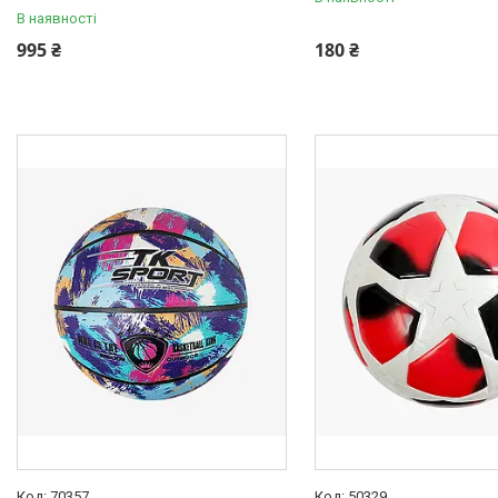
В наявності
995 ₴
180 ₴
70357
50329