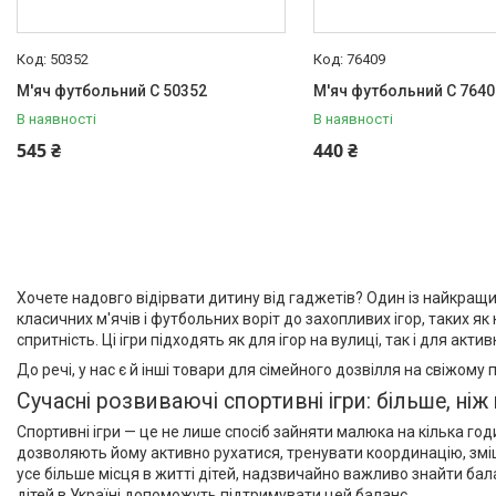
50352
76409
М'яч футбольний С 50352
М'яч футбольний С 7640
В наявності
В наявності
545 ₴
440 ₴
Хочете надовго відірвати дитину від гаджетів? Один із найкращих в
класичних м'ячів і футбольних воріт до захопливих ігор, таких я
спритність. Ці ігри підходять як для ігор на вулиці, так і для ак
До речі, у нас є й інші товари для сімейного дозвілля на свіжому п
Сучасні розвиваючі спортивні ігри: більше, ні
Спортивні ігри — це не лише спосіб зайняти малюка на кілька год
дозволяють йому активно рухатися, тренувати координацію, зміцн
усе більше місця в житті дітей, надзвичайно важливо знайти бал
дітей в Україні допоможуть підтримувати цей баланс.