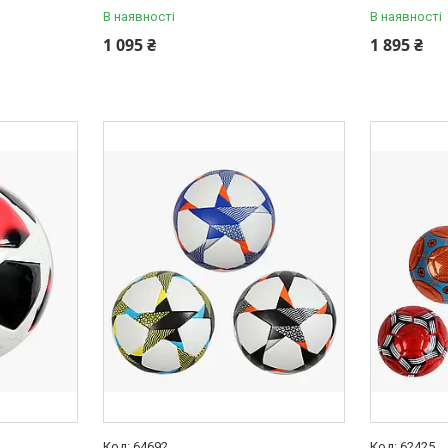
В наявності
В наявності
1 095 ₴
1 895 ₴
64692
62425