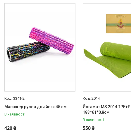
3341-2
2014
Масажер рулон для йоги 45 см
Йогамат MS 2014 TPE+P
183*61*0,8см
В наявності
В наявності
420 ₴
550 ₴