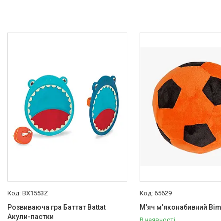
BX1553Z
65629
Розвиваюча гра Баттат Battat
М'яч м'яконабивний Bi
Акули-пастки
В наявності