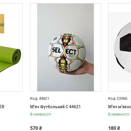
44621
23066
ER
М'яч Футбольний С 44621
М'яч м'яко
В наявності
В наявності
570 ₴
180 ₴