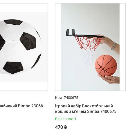
7400675
набивний Bimbo 23066
Ігровий набір Баскетбольний
кошик з м'ячем Simba 7400675
В наявності
470 ₴