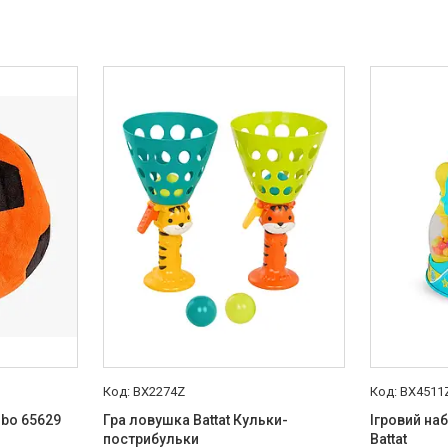
BX2274Z
BX4511
mbo 65629
Гра ловушка Battat Кульки-
Ігровий на
пострибульки
Battat