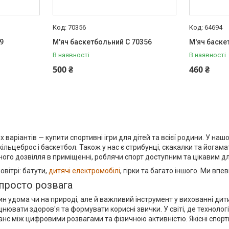
70356
64694
9
М'яч баскетбольний C 70356
М'яч баске
В наявності
В наявності
500 ₴
460 ₴
аріантів — купити спортивні ігри для дітей та всієї родини. У нашом
к кільцеброс і баскетбол. Також у нас є стрибунці, скакалки та йога
тивного дозвілля в приміщенні, роблячи спорт доступним та цікавим д
овітрі: батути,
дитячі електромобілі
, гірки та багато іншого. Ми впе
ж просто розвага
ин удома чи на природі, але й важливий інструмент у вихованні дит
ювати здоров'я та формувати корисні звички. У світі, де технолог
анс між цифровими розвагами та фізичною активністю. Якісні спорти