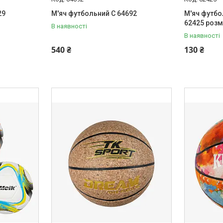
29
М'яч футбольний С 64692
М'яч футбо
62425 розм
В наявності
В наявності
540 ₴
130 ₴