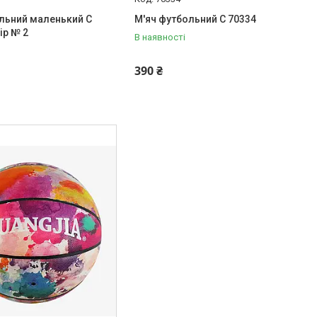
льний маленький С
М'яч футбольний С 70334
ір № 2
В наявності
390 ₴