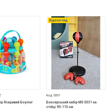
Відеоогляд
Z
0331
бір Яскравий Боулінг
Боксерський набір MS 0331 на
стійці 90-110 см