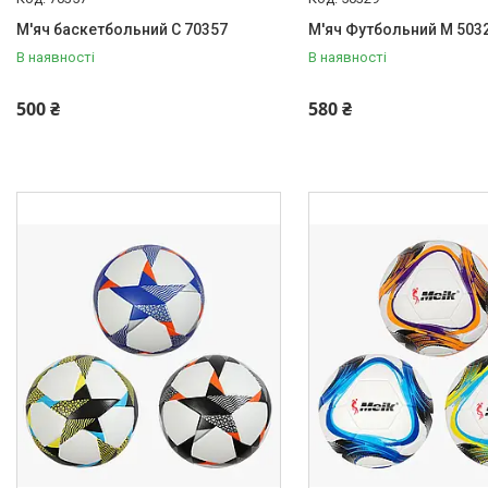
М'яч баскетбольний C 70357
М'яч Футбольний М 503
В наявності
В наявності
500 ₴
580 ₴