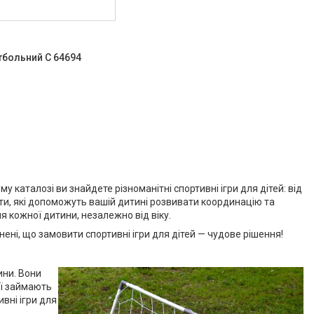
тбольний C 64694
у каталозі ви знайдете різноманітні спортивні ігри для дітей: від
мати, які допоможуть вашій дитині розвивати координацію та
ля кожної дитини, незалежно від віку.
внені, що замовити спортивні ігри для дітей — чудове рішення!
ини. Вони
ії займають
вні ігри для