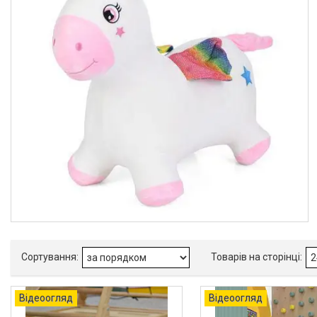
Акційні пропозиції
Новинки
Товари
ТОП товарів Пакунок Малюка
Підбірка товарів для малюка
до року (7000 грн)
Автокрісла
Дитячі візочки
Меблі дитячі
Дитячий транспорт
Іграшки
Засоби особистої гігієни
Дитяче харчування
Одяг дитячий
Переноски для дітей
Відеоогляд
Відеоогляд
Дитяча безпека