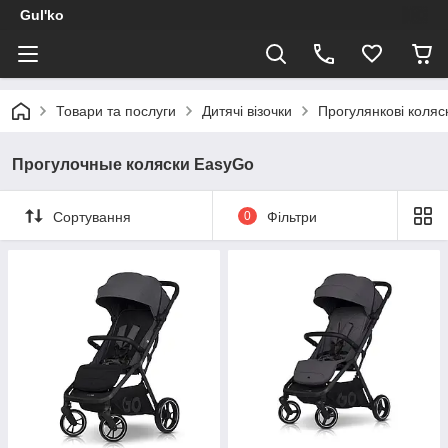
Gul'ko
Товари та послуги
Дитячі візочки
Прогулянкові коляс
Прогулочные коляски EasyGo
Сортування
0
Фільтри