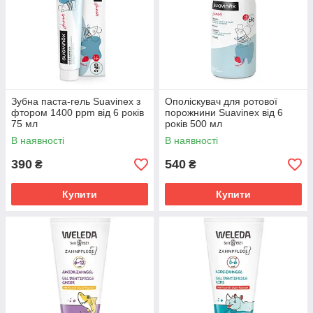
Зубна паста-гель Suavinex з
Ополіскувач для ротової
фтором 1400 ppm від 6 років
порожнини Suavinex від 6
75 мл
років 500 мл
В наявності
В наявності
390
540
₴
₴
Купити
Купити