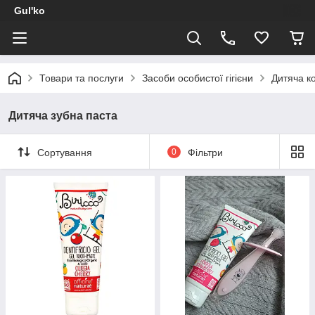
Gul'ko
Товари та послуги
Засоби особистої гігієни
Дитяча к
Дитяча зубна паста
Сортування
0
Фільтри