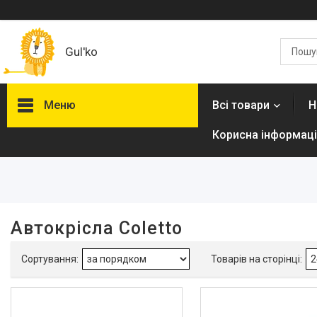
Gul'ko
Меню
Всі товари
Н
Корисна інформаці
Фільтри
Ціна
Автокрісла Coletto
Про нас
Акційні пропозиції
Новинки