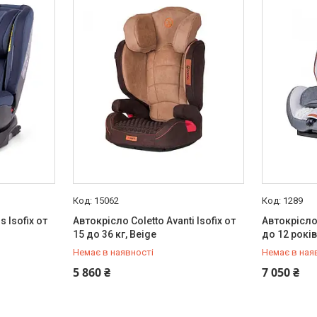
15062
1289
 Isofix от
Автокрісло Coletto Avanti Isofix от
Автокрісло 
15 до 36 кг, Beige
до 12 років
Немає в наявності
Немає в ная
+380 (97) 778-20-70
+380 (97) 
5 860 ₴
7 050 ₴