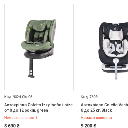
Надувна продукція для дітей
Корисна інформація для
батьків
9024-CIs-06
7698
Автокрісло Coletto Izzy Isofix i-size
Автокрісло Coletto Vento
от 0 до 12 років, green
0 до 25 кг, Black
Немає в наявності
Немає в наявності
+380 (97) 778-20-70
+380 (97) 778-20-70
8 690 ₴
9 200 ₴