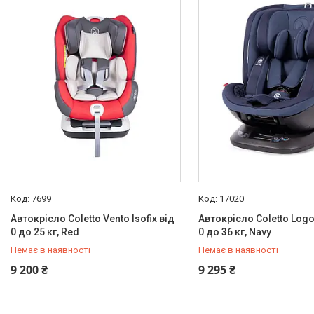
Товари
ТОП товарів Пакунок Малюка
Підбірка товарів для малюка
до року (7000 грн)
Автокрісла
Дитячі візочки
Меблі дитячі
Дитячий транспорт
Іграшки
Засоби особистої гігієни
7699
17020
Дитяче харчування
Автокрісло Coletto Vento Isofix від
Автокрісло Coletto Logos
Одяг дитячий
0 до 25 кг, Red
0 до 36 кг, Navy
Переноски для дітей
Немає в наявності
Немає в наявності
Дитяча безпека
+380 (97) 778-20-70
+380 (97) 778-20-70
9 200 ₴
9 295 ₴
Басейни каркасні
Валізи дитячі