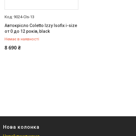
9024-CIs-13
Автокрісло Coletto Izzy Isofix i-size
от 0 до 12 років, black
Немає в наявності
+380 (97) 778-20-70
8 690 ₴
Нова колонка