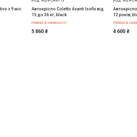
9024-CAVI-13
9024-CA
ivo з 9 міс
Автокрісло Coletto Avanti Isofix від
Автокрісло 
15 до 36 кг, black
12 років, bl
Немає в наявності
Немає в ная
+380 (97) 778-20-70
+380 (97) 
5 860 ₴
4 600 ₴