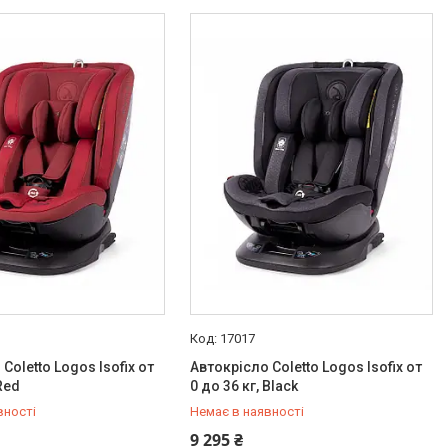
17017
Coletto Logos Isofix от
Автокрісло Coletto Logos Isofix от
 Red
0 до 36 кг, Black
вності
Немає в наявності
778-20-70
+380 (97) 778-20-70
9 295 ₴