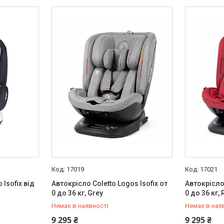
17019
17021
 Isofix від
Автокрісло Coletto Logos Isofix от
Автокрісло 
0 до 36 кг, Grey
0 до 36 кг,
Немає в наявності
Немає в ная
+380 (97) 778-20-70
+380 (97) 
9 295 ₴
9 295 ₴