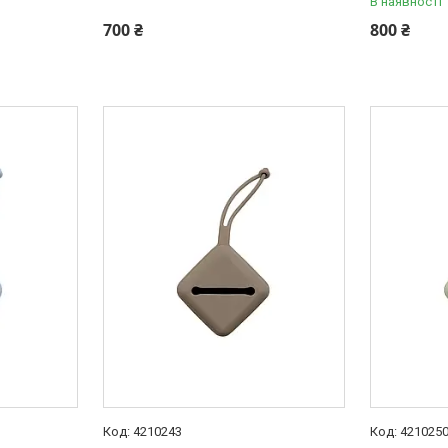
В наявності
700 ₴
800 ₴
4210243
421025