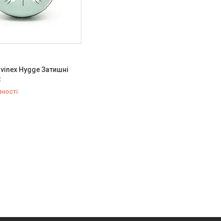
vinex Hygge Затишні
t
вності
778-20-70