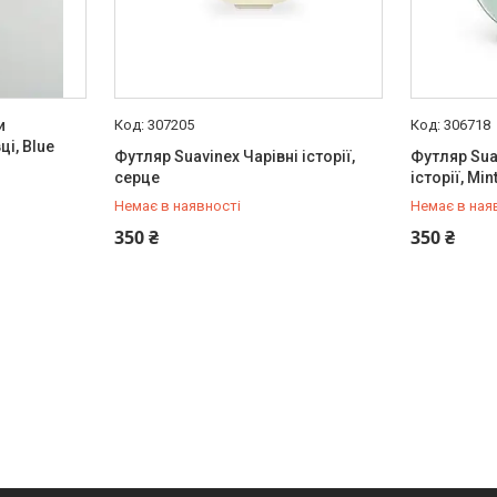
и
307205
306718
і, Blue
Футляр Suavinex Чарівні історії,
Футляр Sua
серце
історії, Min
Немає в наявності
Немає в ная
+380 (97) 778-20-70
+380 (97) 
350 ₴
350 ₴