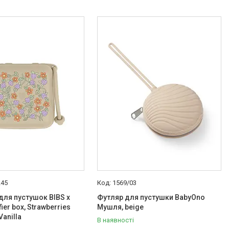
245
1569/03
для пустушок BIBS x
Футляр для пустушки BabyOno
fier box, Strawberries
Мушля, beige
Vanilla
В наявності