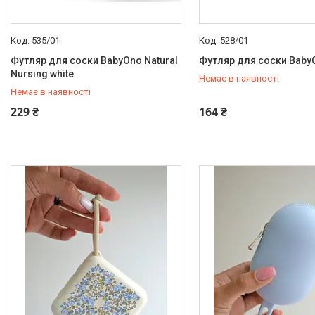
535/01
528/01
Футляр для соски BabyOno Natural
Футляр для соски BabyO
Nursing white
Немає в наявності
Немає в наявності
+380 (97) 778-20-70
+380 (97) 778-20-70
229 ₴
164 ₴