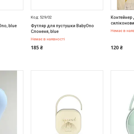
529/02
Контейнер 
силіконови
no, blue
Футляр для пустушки BabyOno
Немає в ная
Слоненя, blue
Немає в наявності
+380 (97) 778-20-70
+380 (97) 
185 ₴
120 ₴