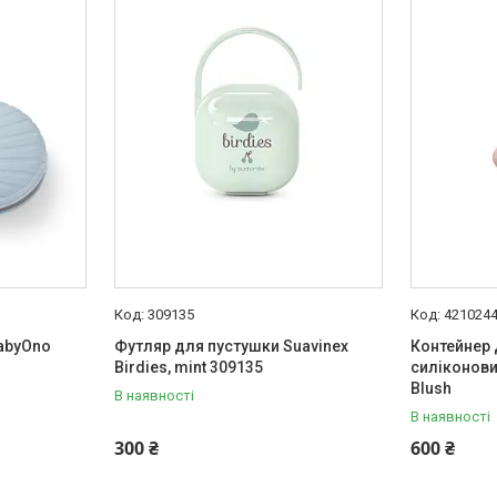
309135
421024
abyOno
Футляр для пустушки Suavinex
Контейнер 
Birdies, mint 309135
силіконовий
Blush
В наявності
В наявності
300 ₴
600 ₴