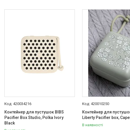
Басейни каркасні
Валізи дитячі
Надувна продукція для дітей
Корисна інформація для
батьків
420034216
420010250
Контейнер для пустушок BIBS
Контейнер для пустушок
Pacifier Box Studio, Polka Ivory
Liberty Pacifier box, Cap
Black
В наявності