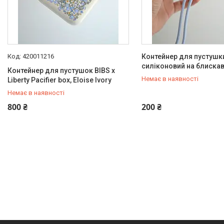
420011216
Контейнер для пустушк
силіконовий на блискавц
Контейнер для пустушок BIBS x
Немає в наявності
Liberty Pacifier box, Eloise Ivory
Немає в наявності
+380 (97) 778-20-70
+380 (97) 778-20-70
800 ₴
200 ₴