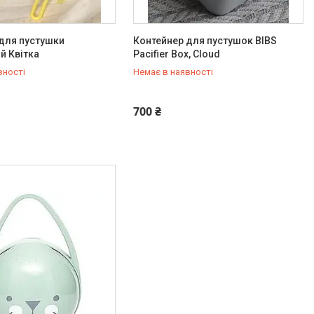
для пустушки
Контейнер для пустушок BIBS
й Квітка
Pacifier Box, Cloud
вності
Немає в наявності
778-20-70
+380 (97) 778-20-70
700 ₴