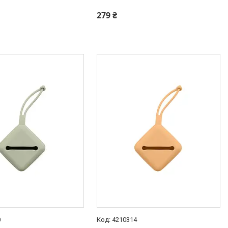
279 ₴
0
4210314