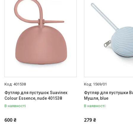
Акційні пропозиції
Новинки
Товари
ТОП товарів Пакунок Малюка
Підбірка товарів для малюка
до року (7000 грн)
Автокрісла
Дитячі візочки
Меблі дитячі
Дитячий транспорт
401538
1569/01
Іграшки
Футляр для пустушок Suavinex
Футляр для пустушки B
Colour Essence, nude 401538
Мушля, blue
Засоби особистої гігієни
В наявності
В наявності
Дитяче харчування
Одяг дитячий
600 ₴
279 ₴
Переноски для дітей
Дитяча безпека