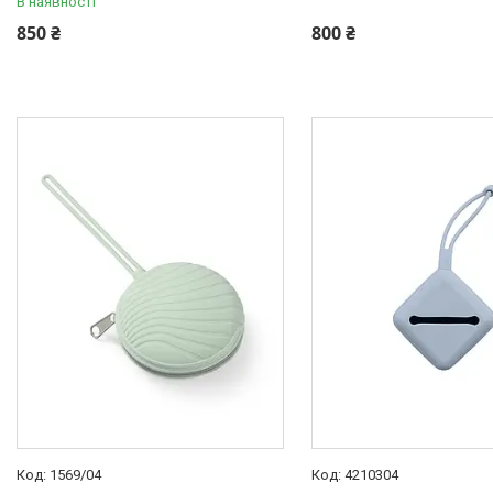
В наявності
850 ₴
800 ₴
1569/04
4210304