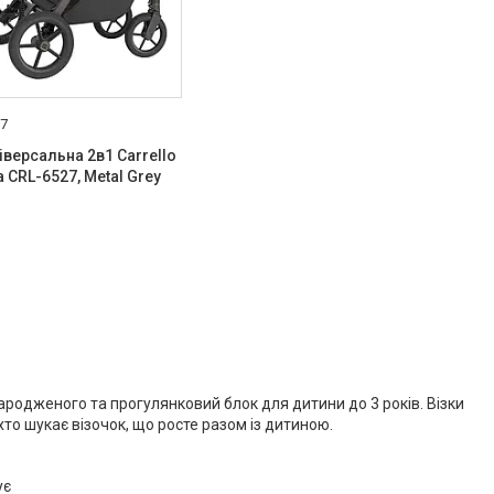
27
іверсальна 2в1 Carrello
а CRL-6527, Metal Grey
ародженого та прогулянковий блок для дитини до 3 років. Візки
 хто шукає візочок, що росте разом із дитиною.
ує