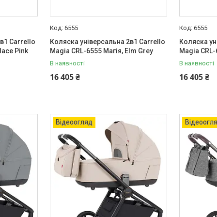
6555
6555
в1 Carrello
Коляска універсальна 2в1 Carrello
Коляска ун
lace Pink
Magia CRL-6555 Магія, Elm Grey
Magia CRL-
В наявності
В наявності
16 405 ₴
16 405 ₴
Відеоогляд
Відеоогл