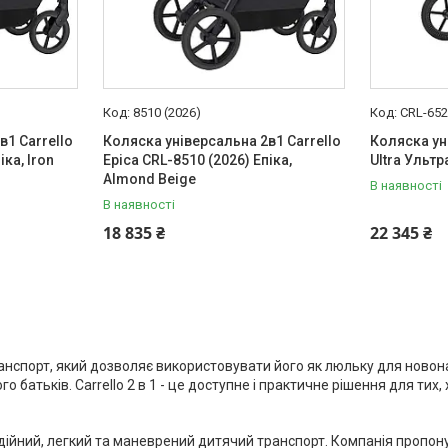
8510 (2026)
CRL-65
в1 Carrello
Коляска універсальна 2в1 Carrello
Коляска ун
іка, Iron
Epica CRL-8510 (2026) Епіка,
Ultra Ультр
Аlmond Beige
В наявності
В наявності
18 835 ₴
22 345 ₴
транспорт, який дозволяє використовувати його як люльку для новон
 батьків. Carrello 2 в 1 - це доступне і практичне рішення для тих,
адійний, легкий та маневрений дитячий транспорт.
Компанія пропон