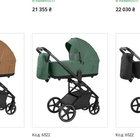
В наявності
В наявності
21 355 ₴
22 030 ₴
6522
6522