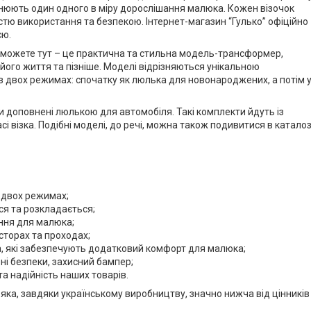
інюють один одного в міру дорослішання малюка. Кожен візочок
ністю використання та безпекою. Інтернет-магазин “Гулько” офіційно
єю.
 ви можете тут – це практична та стильна модель-трансформер,
ого життя та пізніше. Моделі відрізняються унікальною
 в двох режимах: спочатку як люлька для новонароджених, а потім 
ути доповнені люлькою для автомобіля. Такі комплекти йдуть із
 візка. Подібні моделі, до речі, можна також подивитися в каталоз
у двох режимах;
ься та розкладається;
ння для малюка;
сторах та проходах;
а, які забезпечують додатковий комфорт для малюка;
ні безпеки, захисний бампер;
та надійність наших товарів.
, яка, завдяки українському виробництву, значно нижча від цінників