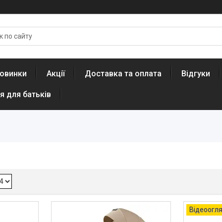
овинки
Акції
Доставка та оплата
Відгуки
я для батьків
Відеоогл