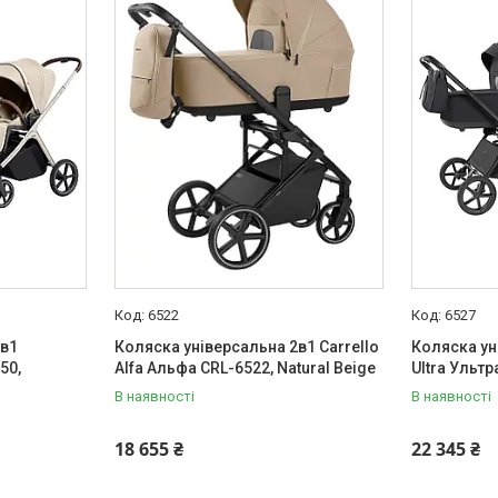
6522
6527
2в1
Коляска універсальна 2в1 Carrello
Коляска ун
50,
Alfa Альфа CRL-6522, Natural Beige
Ultra Ультра
В наявності
В наявності
18 655 ₴
22 345 ₴