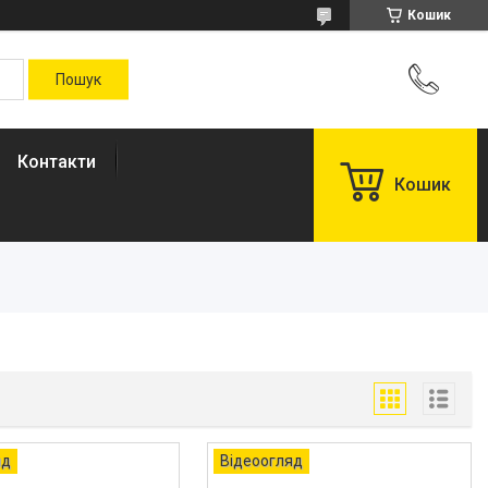
Кошик
Контакти
Кошик
яд
Відеоогляд