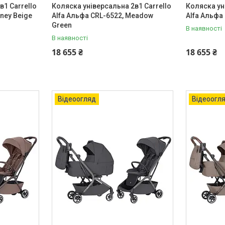
в1 Carrello
Коляска універсальна 2в1 Carrello
Коляска ун
ney Beige
Alfa Альфа CRL-6522, Meadow
Alfa Альфа 
Green
В наявності
В наявності
18 655 ₴
18 655 ₴
Відеоогляд
Відеоогл