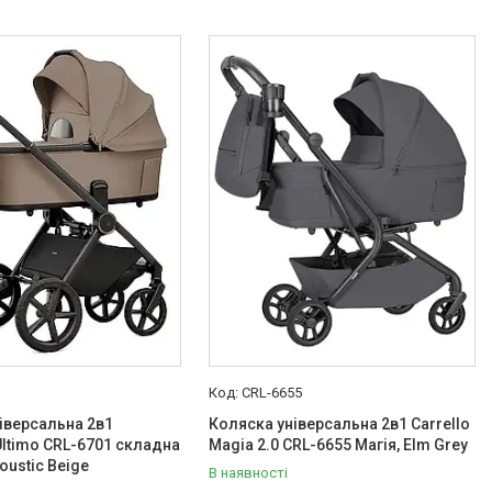
CRL-6655
іверсальна 2в1
Коляска універсальна 2в1 Carrello
ltimo CRL-6701 складна
Magia 2.0 CRL-6655 Магія, Elm Grey
oustic Beige
В наявності