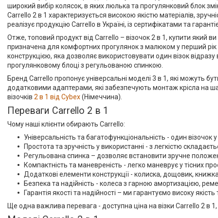
широкий вибір колясок, в яких люлька та прогулянковий блок зм
Carrello 2 в 1 характеризується високою якістю матеріалів, зруч
реалізує продукцію Carrello в Україні, із сертифікатами та гаранті
Отже, топовий продукт від Carrello – візочок 2 в 1, купити який
призначена для комфортних прогулянок з малюком у перший рік й
конструкцією, яка дозволяє використовувати один візок відразу
прогулянковому блоці з регульованою спинкою.
Бренд Carrello пропонує універсальні моделі 3 в 1, які можуть б
додатковими адаптерами, які забезпечують монтаж крісла на шасі
візочків
2 в 1 від Cybex
(Німеччина).
Переваги Carrello 2 в 1
Чому наші клієнти обирають Carrello:
Універсальність та багатофункціональність - один візочок 
Простота та зручність у використанні - з легкістю складаєт
Регульована спинка – дозволяє встановити зручне положе
Компактність та маневреність - легко маневрує у тісних про
Додаткові елементи конструкції - колиска, дощовик, книжк
Безпека та надійність - колеса з гарною амортизацією, реме
Гарантія якості та надійності – ми гарантуємо високу якість 
Ще одна важлива перевага - доступна ціна на візки Carrello 2 в 1