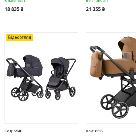
В наявності
В наявності
18 835 ₴
21 355 ₴
Відеоогляд
6540
6522