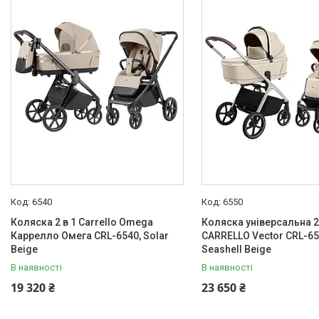
Акційні пропозиції
Новинки
Товари
ТОП товарів Пакунок Малюка
Підбірка товарів для малюка
до року (7000 грн)
Автокрісла
Дитячі візочки
Меблі дитячі
Дитячий транспорт
6540
6550
Іграшки
Коляска 2 в 1 Carrello Omega
Коляска універсальна 
Каррелло Омега CRL-6540, Solar
CARRELLO Vector CRL-65
Засоби особистої гігієни
Beige
Seashell Beige
Дитяче харчування
В наявності
В наявності
Одяг дитячий
19 320 ₴
23 650 ₴
Переноски для дітей
Дитяча безпека