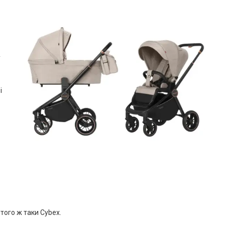
у
і
 того ж таки Cybex.