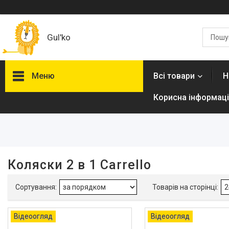
Gul'ko
Меню
Всі товари
Н
Корисна інформаці
Фільтри
Ціна
Наявність
Коляски 2 в 1 Carrello
В наявності
44
Відеоогляд
Відеоогляд
Про нас