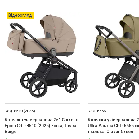
Басейни каркасні
Відеоогляд
Валізи дитячі
Надувна продукція для дітей
Корисна інформація для
батьків
8510 (2026)
6556
Коляска універсальна 2в1 Carrello
Коляска універсальна 2
Epica CRL-8510 (2026) Епіка, Tuscan
Ultra Ультра CRL-6556 
Beige
люлька, Clover Green