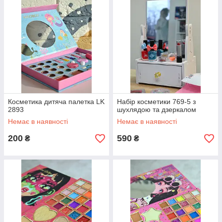
Косметика дитяча палетка LK
Набір косметики 769-5 з
2893
шухлядою та дзеркалом
Немає в наявності
Немає в наявності
200
590
₴
₴