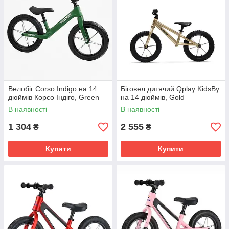
Велобіг Corso Indigo на 14
Біговел дитячий Qplay KidsBy
дюймів Корсо Індіго, Green
на 14 дюймів, Gold
В наявності
В наявності
1 304
2 555
₴
₴
Купити
Купити