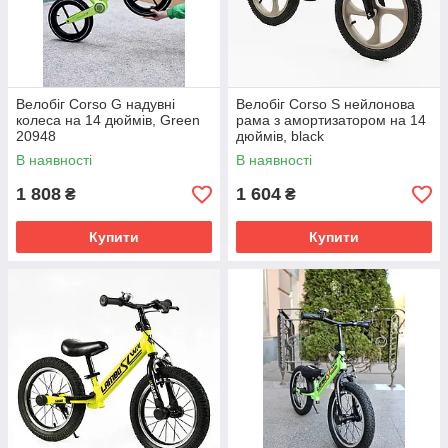
Велобіг Corso G надувні
Велобіг Corso S нейлонова
колеса на 14 дюймів, Green
рама з амортизатором на 14
20948
дюймів, black
В наявності
В наявності
1 808
1 604
₴
₴
Купити
Купити