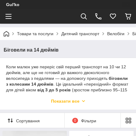
Gul'ko
Товари та послуги
Дитячий транспорт
Велобіги
Б
Біговели на 14 дюймів
Коли малюк уже переріс свій перший транспорт на 10 чи 12
дюймів, але ще не готовий до важкого двоколісного
велосипеда з педалями — на допомогу приходять
біговели
з колесами 14 дюймів
. Це ідеальний «перехідний» формат
для дітей віком
від 3 до 5 років
(зростом приблизно 95–115
см).
Показати все
Чому варто обрати саме 14-дюймовий біговел?
Плавний перехід:
Дитина продовжує розвивати
баланс та координацію без страху перед педалями,
Сортування
0
Фільтри
але на вищій швидкості та з кращою прохідністю.
Комфорт на нерівностях:
Більший діаметр коліс