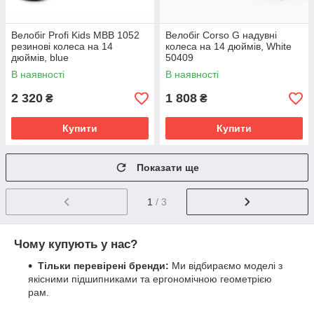
Велобіг Profi Kids MBB 1052
Велобіг Corso G надувні
резинові колеса на 14
колеса на 14 дюймів, White
дюймів, blue
50409
В наявності
В наявності
2 320
1 808
₴
₴
Купити
Купити
Показати ще
1
/ 3
Чому купують у нас?
Тільки перевірені бренди:
Ми відбираємо моделі з
якісними підшипниками та ергономічною геометрією
рам.
Офіційна гарантія:
На всі товари діє гарантія від