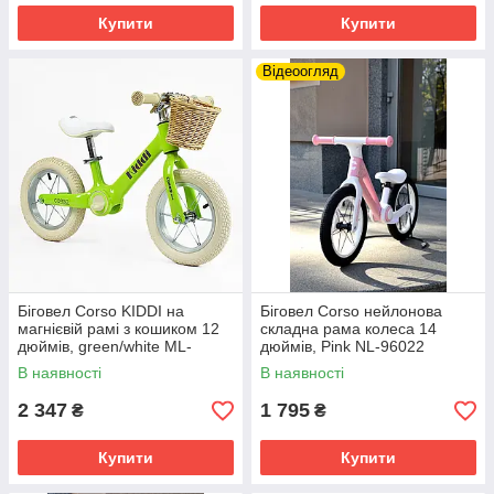
Купити
Купити
Відеоогляд
Біговел Corso KIDDI на
Біговел Corso нейлонова
магнієвій рамі з кошиком 12
складна рама колеса 14
дюймів, green/white ML-
дюймів, Pink NL-96022
12328
В наявності
В наявності
2 347
1 795
₴
₴
Купити
Купити