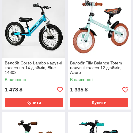
дозволяє легше долати тріщини на асфальті, паркові
стежки та траву.
Фізичний розвиток:
Малюк вчиться тримати
рівновагу на дорослому рівні, що дозволяє пізніше сісти
на звичайний велосипед і поїхати за 5 хвилин без
допоміжних коліщаток.
Порада від GULKO:
Обов'язково заміряйте внутрішню
довжину ніжки дитини (кроковий шов). Для
комфортного катання на 14-дюймовому біговелі цей
Велобіг Corso Lambo надувні
Велобіг Tilly Balance Totem
показник має бути не меншим за 38–42 см.
колеса на 14 дюймів, Blue
надувні колеса 12 дюймів,
14802
Azure
В наявності
В наявності
1 478
1 335
₴
₴
Купити
Купити