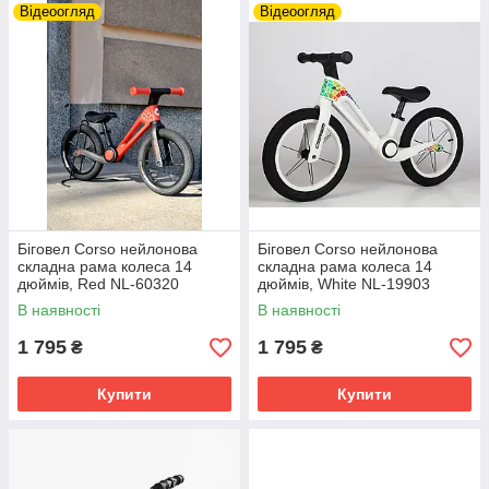
Відеоогляд
Відеоогляд
Біговел Corso нейлонова
Біговел Corso нейлонова
складна рама колеса 14
складна рама колеса 14
дюймів, Red NL-60320
дюймів, White NL-19903
В наявності
В наявності
1 795
1 795
₴
₴
Купити
Купити