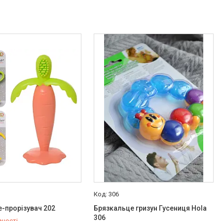
306
-прорізувач 202
Брязкальце гризун Гусениця Hola
306
вності