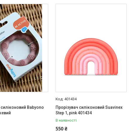
401434
 силіконовий Babyono
Прорізувач силіконовий Suavinex
жевий
Step 1, pink 401434
В наявності
550 ₴