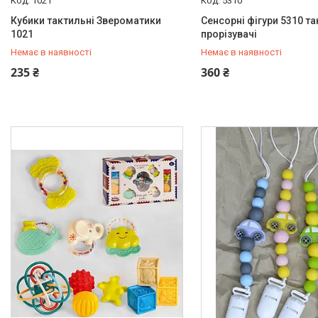
1021
5310
Кубики тактильні Звероматики
Сенсорні фігури 5310 та
1021
прорізувачі
Немає в наявності
Немає в наявності
+380 (97) 778-20-70
+380 (97) 778-20-70
235 ₴
360 ₴