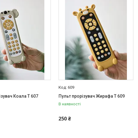
609
ізувач Коала T 607
Пульт прорізувач Жирафа T 609
В наявності
250 ₴