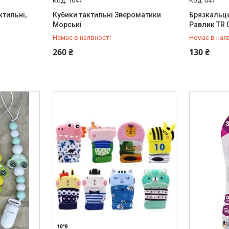
1047
047
ктильні,
Кубики тактильні Звероматики
Брязкальце
Морські
Равлик TR 
Немає в наявності
Немає в ная
+380 (97) 778-20-70
+380 (97) 
260 ₴
130 ₴