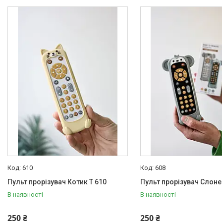
Басейни каркасні
Валізи дитячі
Надувна продукція для дітей
Корисна інформація для
батьків
610
608
Пульт прорізувач Котик T 610
Пульт прорізувач Слоне
В наявності
В наявності
250 ₴
250 ₴