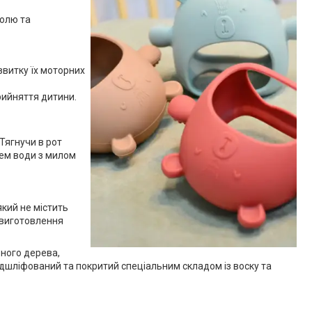
болю та
звитку їх моторних
рийняття дитини.
Тягнучи в рот
нем води з милом
який не містить
я виготовлення
ьного дерева,
відшліфований та покритий спеціальним складом із воску та