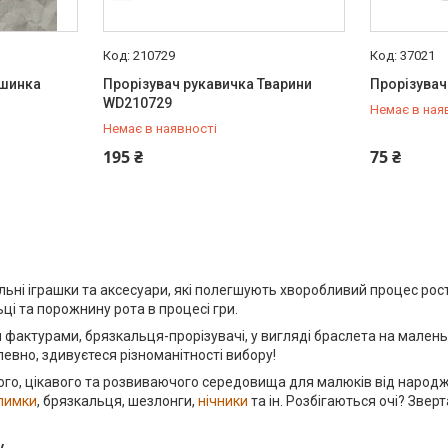
210729
37021
ашинка
Прорізувач рукавичка Тварини
Прорізувач
WD210729
Немає в ная
Немає в наявності
+380 (97) 778-20-70
+380 (97) 
195 ₴
75 ₴
альні іграшки та аксесуари, які полегшують хворобливий процес рос
ці та порожнину рота в процесі гри.
ими фактурами, брязкальця-прорізувачі, у вигляді браслета на маленьк
апевно, здивуєтеся різноманітності вибору!
чного, цікавого та розвиваючого середовища для малюків від наро
илимки
, брязкальця, шезлонги,
нічники
та ін. Розбігаються очі? Звер