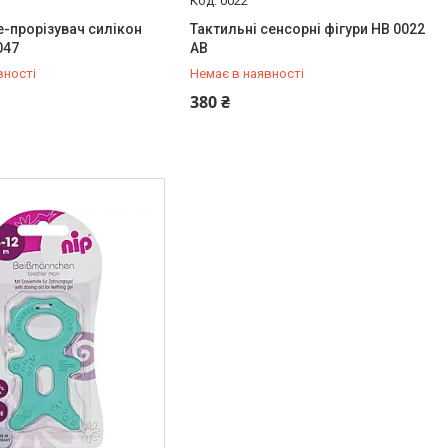
0022
-прорізувач силікон
Тактильні сенсорні фігури HB 0022
047
AB
вності
Немає в наявності
778-20-70
+380 (97) 778-20-70
380 ₴