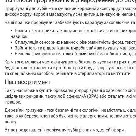
Усі плюси прорізувачів від народження до рок
Прорізувачі для зубів – це сучасний корисний аксесуар для малюк
дискомфорту: вироби масажують ясна дитини, знижуючи неприємні
Наші іграшки прорізувачі забезпечують карапузу захоплююче та 
Розвиток моторики та координації: малюки активно використ
навичок.
Стимуляція сенсорних навичок: різноманітність форм, текст
Зайнятість та відволікання: вироби займають увагу малюка,
Безпека: використання таких “помічників” запобігає випа
Крім того, малюки часто відчувають бажання кусати та гризти вс
будь-що, легко занести в рот бактерії й бруд. Прорізувачі легк
та спеціальним засобом, очищати в стерилізаторі та кип'ятити.
Наш асортимент
Так, у нас можна купити брязкальця-прорізувачі з харчового силі
шкідливих речовин, таких як Бісфенол-А (BPA) або фталати, які 
іграшок.
Дерев'яні гризунки - теж безпечні та екологічні, не містять шкід
такого як береза, клен або бук, які не є алергенами, не ламают
льону.
У нас представлені прорізувачі зубів різних моделей і форм: