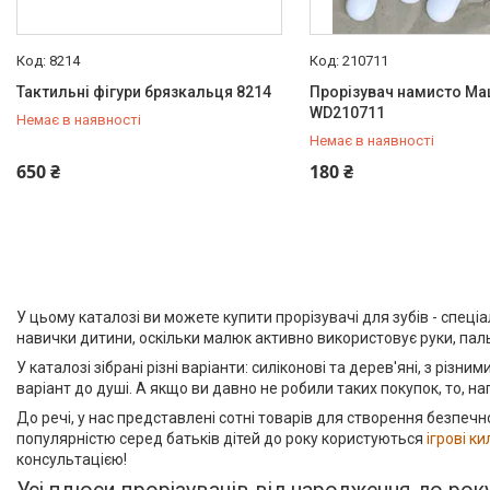
8214
210711
Тактильні фігури брязкальця 8214
Прорізувач намисто М
WD210711
Немає в наявності
Немає в наявності
+380 (97) 778-20-70
+380 (97) 778-20-70
650 ₴
180 ₴
У цьому каталозі ви можете купити прорізувачі для зубів - спеці
навички дитини, оскільки малюк активно використовує руки, паль
У каталозі зібрані різні варіанти: силіконові та дерев'яні, з різн
варіант до душі. А якщо ви давно не робили таких покупок, то, н
До речі, у нас представлені сотні товарів для створення безпе
популярністю серед батьків дітей до року користуються
ігрові к
консультацією!