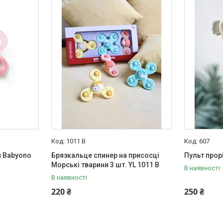
1011 B
607
й Babyono
Брязкальце спинер на присосці
Пульт прор
Морські тварини 3 шт. YL 1011 B
В наявності
В наявності
220 ₴
250 ₴