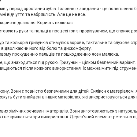
у
ів у період зростання зубів. Головне їх завдання - це полегшення 
 відчуття та набряклість. Але це не все.
корисне дозвілля. Користь включає:
овують руки та пальці в процесі гри з прорізувачем, що сприяє ро
ур та кольорів гризунків стимулює зорове, тактильне та слухове сп
 відволікаючи його від болю та дискомфорту.
дковому прокушенню пальців та пошкодженню ясен малюка.
е, що знаходиться під рукою. Гризунки – цілком безпечний варіант. 
о очищаються після кожного використання. Їх можна мити під струме
кону. Вони є повністю безпечними для дітей. Силікон є матеріалом, 
можуть бути знайдені в інших матеріалах, які використовуються дл
ливих хімічних речовин і матеріалів. Вони виготовляються з натурал
ься і не кришаться при використанні. Дерев'яний елемент ретельно 