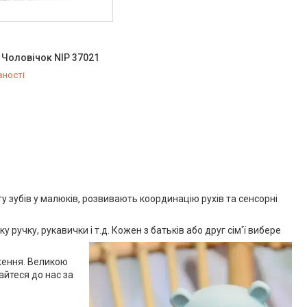
 Чоловічок NIP 37021
вності
778-20-70
ту зубів у малюків, розвивають координацію рухів та сенсорні
у ручку, рукавички і т.д. Кожен з батьків або друг сім'ї вибере
дження. Великою
тайтеся до нас за