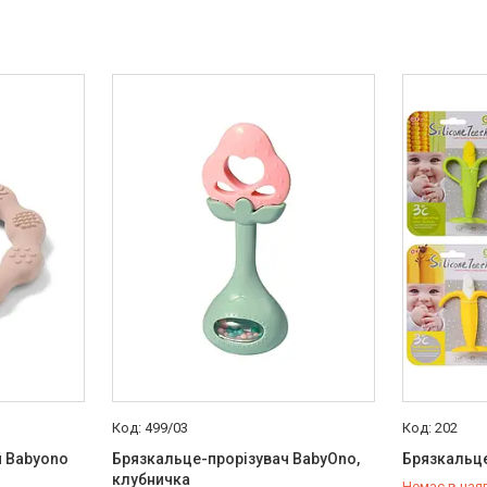
499/03
202
й Babyono
Брязкальце-прорізувач BabyOno,
Брязкальце
клубничка
Немає в ная