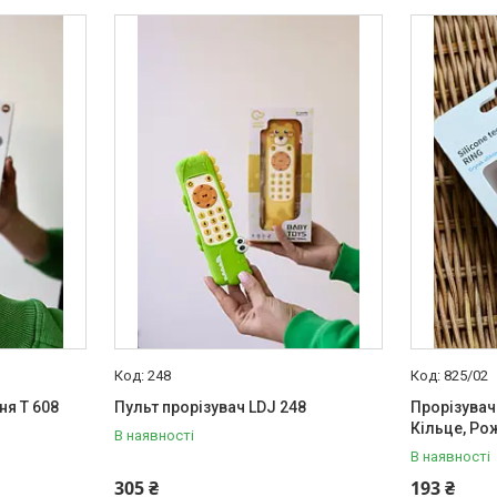
248
825/02
ня T 608
Пульт прорізувач LDJ 248
Прорізувач
Кільце, Ро
В наявності
В наявності
305 ₴
193 ₴