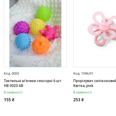
Акційні пропозиції
Новинки
Товари
ТОП товарів Пакунок Малюка
Підбірка товарів для малюка
до року (7000 грн)
Автокрісла
Дитячі візочки
Меблі дитячі
Дитячий транспорт
0020
1596/01
Іграшки
Тактильні м'ячики сенсорні 6 шт
Прорізувач силіконови
HB 0020 AB
Квітка, pink
Засоби особистої гігієни
В наявності
В наявності
Дитяче харчування
155 ₴
253 ₴
Одяг дитячий
Переноски для дітей
Дитяча безпека