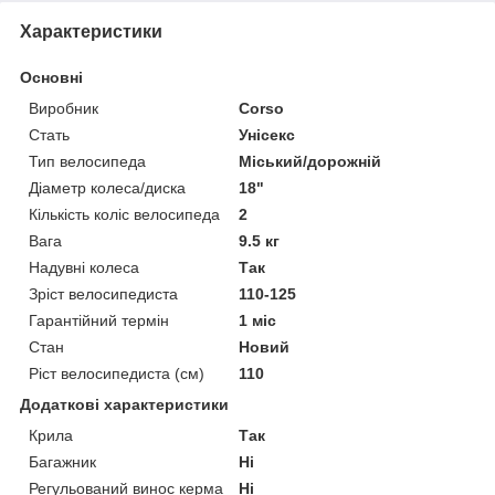
Характеристики
Основні
Виробник
Corso
Стать
Унісекс
Тип велосипеда
Міський/дорожній
Діаметр колеса/диска
18"
Кількість коліс велосипеда
2
Вага
9.5 кг
Надувні колеса
Так
Зріст велосипедиста
110-125
Гарантійний термін
1 міс
Стан
Новий
Ріст велосипедиста (см)
110
Додаткові характеристики
Крила
Так
Багажник
Ні
Регульований винос керма
Ні