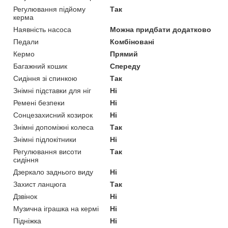
Регулювання підйому
Так
керма
Наявність насоса
Можна придбати додатково
Педали
Комбіновані
Кермо
Прямий
Багажний кошик
Спереду
Сидіння зі спинкою
Так
Знімні підставки для ніг
Ні
Ремені безпеки
Ні
Сонцезахисний козирок
Ні
Знімні допоміжні колеса
Так
Знімні підлокітники
Ні
Регулювання висоти
Так
сидіння
Дзеркало заднього виду
Ні
Захист ланцюга
Так
Дзвінок
Ні
Музична іграшка на кермі
Ні
Підніжка
Ні