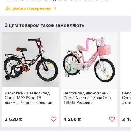
Всі умови повернення
З цим товаром також замовляють
Двоколісний велосипед
Велосипед двоколісний
Вело
Corso MAXIS на 18
Corso Nice на 18 дюймів,
Cors
дюймів, Чорно-червоний
18005 Рожевий
дюйм
18201
162
3 630
4 200
3 4
₴
₴