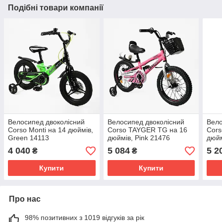
Подібні товари компанії
Велосипед двоколісний
Велосипед двоколісний
Вело
Corso Monti на 14 дюймів,
Corso TAYGER TG на 16
Cor
Green 14113
дюймів, Pink 21476
дюйм
4 040
5 084
5 2
₴
₴
Купити
Купити
Про нас
98% позитивних з 1019 відгуків за рік