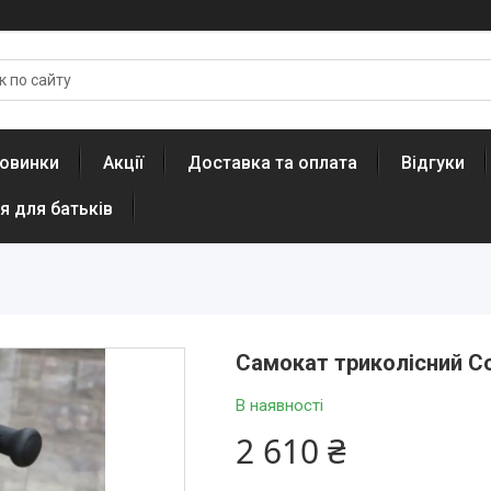
овинки
Акції
Доставка та оплата
Відгуки
я для батьків
Самокат триколісний Co
В наявності
2 610 ₴