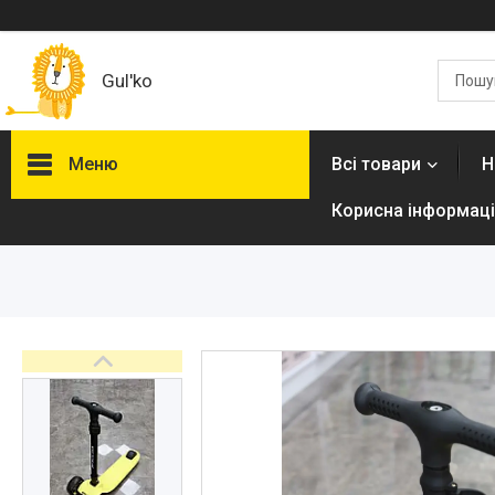
Gul'ko
Меню
Всі товари
Н
Корисна інформаці
Про нас
Акційні пропозиції
Новинки
Товари
ТОП товарів Пакунок Малюка
Підбірка товарів для малюка
до року (7000 грн)
Автокрісла
Дитячі візочки