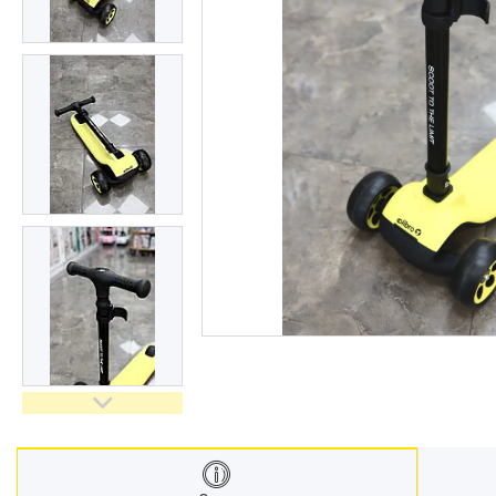
Меблі дитячі
Дитячий транспорт
Іграшки
Засоби особистої гігієни
Дитяче харчування
Одяг дитячий
Переноски для дітей
Дитяча безпека
Басейни каркасні
Валізи дитячі
Надувна продукція для дітей
Корисна інформація для
батьків