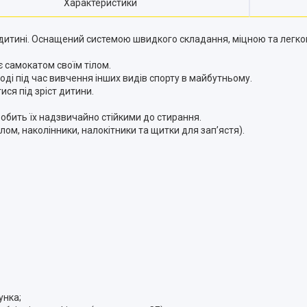
Характеристики
дитині.
О
снащений системою швидкого складання, міцною та легкою
 самокатом своїм тілом.
оді під час вивчення інших видів спорту в майбутньому.
ся під зріст дитини.
робить їх надзвичайно стійкими до стирання.
лом, наколінники, налокітники та щитки для зап’ястя).
унка;