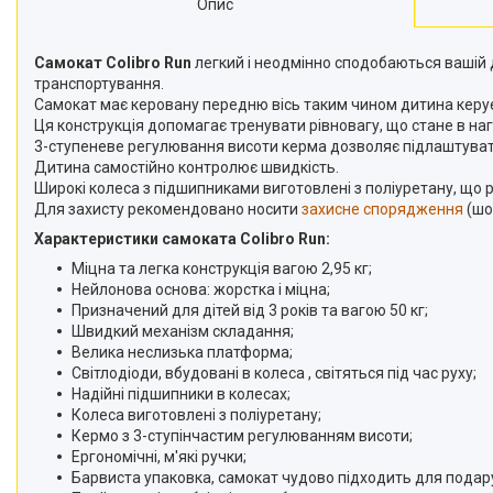
Опис
Самокат Colibro Run
легкий і неодмінно сподобаються вашій 
транспортування.
Самокат має керовану передню вісь таким чином дитина керує
Ця конструкція допомагає тренувати рівновагу, що стане в наг
3-ступеневе регулювання висоти керма дозволяє підлаштувати
Дитина самостійно контролює швидкість.
Широкі колеса з підшипниками виготовлені з поліуретану, що 
Для захисту рекомендовано носити
захисне спорядження
(шо
Характеристики самоката Colibro Run:
Міцна та легка конструкція вагою 2,95 кг;
Нейлонова основа: жорстка і міцна;
Призначений для дітей від 3 років та вагою 50 кг;
Швидкий механізм складання;
Велика неслизька платформа;
Світлодіоди, вбудовані в колеса , світяться під час руху;
Надійні підшипники в колесах;
Колеса виготовлені з поліуретану;
Кермо з 3-ступінчастим регулюванням висоти;
Ергономічні, м'які ручки;
Барвиста упаковка, самокат чудово підходить для подар