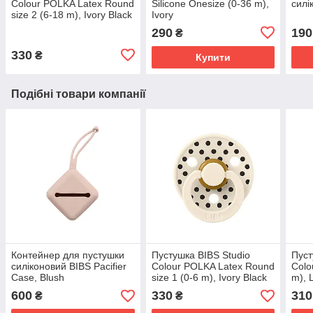
Colour POLKA Latex Round
Silicone Onesize (0-36 m),
силі
size 2 (6-18 m), Ivory Black
Ivory
Small
290
190
₴
330
₴
Купити
Подібні товари компанії
Контейнер для пустушки
Пустушка BIBS Studio
Пуст
силіконовий BIBS Pacifier
Colour POLKA Latex Round
Colo
Case, Blush
size 1 (0-6 m), Ivory Black
m), 
Small
600
330
310
₴
₴