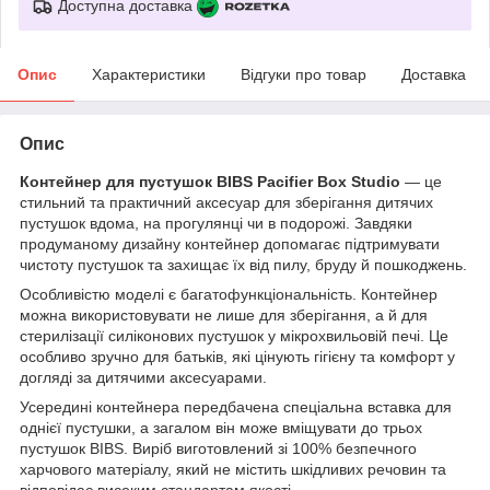
Доступна доставка
Опис
Характеристики
Відгуки про товар
Доставка
Опис
Контейнер для пустушок BIBS Pacifier Box Studio
— це
стильний та практичний аксесуар для зберігання дитячих
пустушок вдома, на прогулянці чи в подорожі. Завдяки
продуманому дизайну контейнер допомагає підтримувати
чистоту пустушок та захищає їх від пилу, бруду й пошкоджень.
Особливістю моделі є багатофункціональність. Контейнер
можна використовувати не лише для зберігання, а й для
стерилізації силіконових пустушок у мікрохвильовій печі. Це
особливо зручно для батьків, які цінують гігієну та комфорт у
догляді за дитячими аксесуарами.
Усередині контейнера передбачена спеціальна вставка для
однієї пустушки, а загалом він може вміщувати до трьох
пустушок BIBS. Виріб виготовлений зі 100% безпечного
харчового матеріалу, який не містить шкідливих речовин та
відповідає високим стандартам якості.