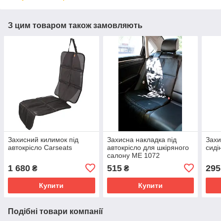
З цим товаром також замовляють
Захисний килимок під
Захисна накладка під
Захи
автокрісло Carseats
автокрісло для шкіряного
сиді
салону ME 1072
1 680
515
295
₴
₴
Купити
Купити
Подібні товари компанії