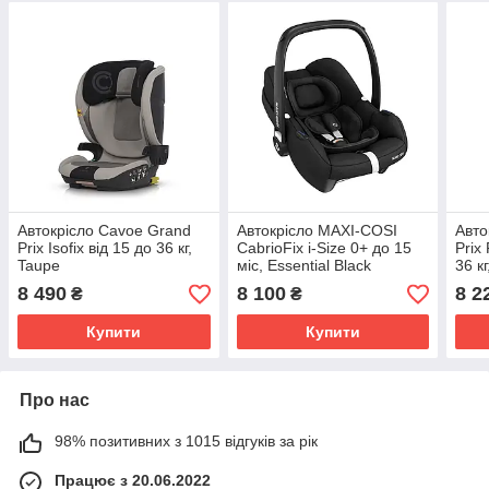
Автокрісло Cavoe Grand
Автокрісло MAXI-COSI
Авто
Prix Isofix від 15 до 36 кг,
CabrioFix i-Size 0+ до 15
Prix
Taupe
міс, Essential Black
36 к
8 490
8 100
8 2
₴
₴
Купити
Купити
Про нас
98% позитивних з 1015 відгуків за рік
Працює з 20.06.2022