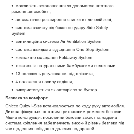
можливість встановлення за допомогою штатного
ременя автомобіля;
автоматичне розширення спинки в плечовій зоні;
система захисту від бокового удару Side Safety
System;
вентиляційна система Air Ventilation System;
система швидкого від'єднання One Step System;
компактне складання Foldaway System;
текстиль із натуральними бамбуковими волокнами;
13 положень регулювання підголівника;
4 положення нахилу сидіння;
використовується як автокрісло та бустер.
Безпека та комфорт.
Chicco Quizy i-Size встановлюється по ходу руху автомобіля.
Дитина фіксується штатним триточковим ременем безпеки.
Міцна конструкція, посилений боковий захист та надійна
система кріплення забезпечують високий рівень безпеки під
час щоденних поїздок та далеких подорожей.