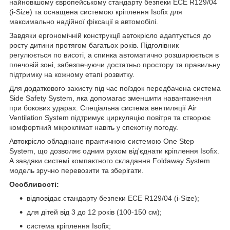
найновішому європейському стандарту безпеки ECE R129/04
(i-Size) та оснащена системою кріплення Isofix для
максимально надійної фіксації в автомобілі.
Завдяки ергономічній конструкції автокрісло адаптується до
росту дитини протягом багатьох років. Підголівник
регулюється по висоті, а спинка автоматично розширюється в
плечовій зоні, забезпечуючи достатньо простору та правильну
підтримку на кожному етапі розвитку.
Для додаткового захисту під час поїздок передбачена система
Side Safety System, яка допомагає зменшити навантаження
при бокових ударах. Спеціальна система вентиляції Air
Ventilation System підтримує циркуляцію повітря та створює
комфортний мікроклімат навіть у спекотну погоду.
Автокрісло обладнане практичною системою One Step
System, що дозволяє одним рухом від'єднати кріплення Isofix.
А завдяки системі компактного складання Foldaway System
модель зручно перевозити та зберігати.
Особливості:
відповідає стандарту безпеки ECE R129/04 (i-Size);
для дітей від 3 до 12 років (100-150 см);
система кріплення Isofix;