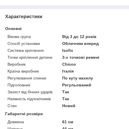
Характеристики
Основні
Вікова група
Від 3 до 12 років
Спосіб установки
Обличчям вперед
Система кріплення
Isofix
Точки кріплення дитини
3-х точкові ремені
Виробник
Chicco
Країна виробник
Італія
Регулювання спинки
По куту нахилу
Підголовник
Регульований
Захист від бічних ударів
Так
Наявність підлокітників
Так
Стан
Новий
Габаритні розміри
Довжина
61 см
Ширина
44 см