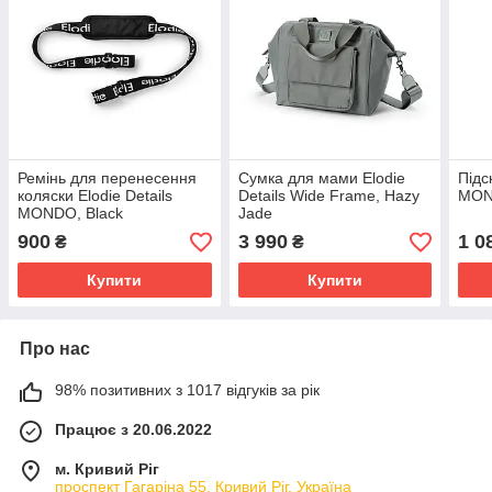
Ремінь для перенесення
Сумка для мами Elodie
Підс
коляски Elodie Details
Details Wide Frame, Hazy
MON
MONDO, Black
Jade
900
3 990
1 0
₴
₴
Купити
Купити
Про нас
98% позитивних з 1017 відгуків за рік
Працює з 20.06.2022
м. Кривий Ріг
проспект Гагаріна 55, Кривий Ріг, Україна