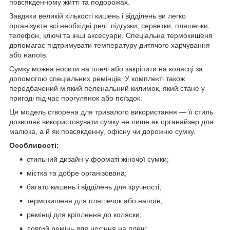
повсякденному житті та подорожах.
Завдяки великій кількості кишень і відділень ви легко
організуєте всі необхідні речі: підгузки, серветки, пляшечки,
телефон, ключі та інші аксесуари. Спеціальна термокишеня
допомагає підтримувати температуру дитячого харчування
або напоїв.
Сумку можна носити на плечі або закріпити на колясці за
допомогою спеціальних ремінців. У комплекті також
передбачений м’який пеленальний килимок, який стане у
пригоді під час прогулянок або поїздок.
Ця модель створена для тривалого використання — її стиль
дозволяє використовувати сумку не лише як органайзер для
малюка, а й як повсякденну, офісну чи дорожню сумку.
Особливості:
стильний дизайн у форматі жіночої сумки;
містка та добре організована;
багато кишень і відділень для зручності;
термокишеня для пляшечок або напоїв;
ремінці для кріплення до коляски;
довгий ремінь для носіння на плечі;