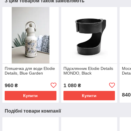
З цим товаром також замовляють
Пляшечка для води Elodie
Підсклянник Elodie Details
Моск
Details, Blue Garden
MONDO, Black
Deta
960
1 080
₴
₴
840
Купити
Купити
Подібні товари компанії