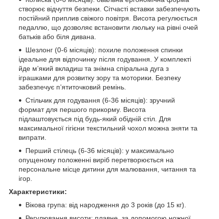
створює відчуття безпеки. Сітчасті вставки забезпечують
постійний приплив свіжого повітря. Висота регулюється
педаллю, що дозволяє встановити люльку на рівні очей
батьків або біля дивана.
Шезлонг (0-6 місяців): похиле положення спинки
ідеальне для відпочинку після годування. У комплекті
йде м’який вкладиш та знімна спіральна дуга з
іграшками для розвитку зору та моторики. Безпеку
забезпечує п’ятиточковий ремінь.
Стільчик для годування (6-36 місяців): зручний
формат для першого прикорму. Висота
підлаштовується під будь-який обідній стіл. Для
максимальної гігієни текстильний чохол можна зняти та
випрати.
Перший стілець (6-36 місяців): у максимально
опущеному положенні виріб перетворюється на
персональне місце дитини для малювання, читання та
ігор.
Характеристики:
Вікова група: від народження до 3 років (до 15 кг).
Регулювання висоти: плавне, за допомогою ножної