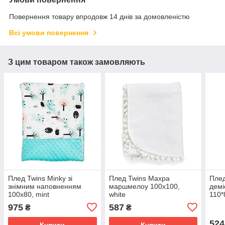
Повернення товару впродовж 14 днів за домовленістю
Всі умови повернення
З цим товаром також замовляють
Плед Twins Minky зі
Плед Twins Махра
Плед
знімним наповненням
маршмелоу 100x100,
демі
100x80, mint
white
110*
975
587
₴
₴
524
Купити
Купити