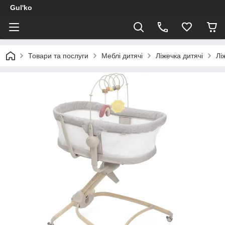
Gul'ko
Товари та послуги
Меблі дитячі
Ліжечка дитячі
Лі