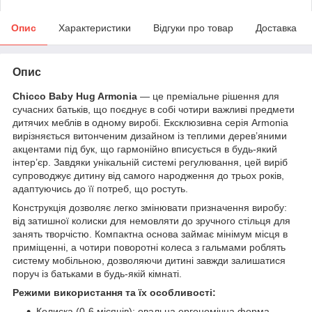
Опис
Характеристики
Відгуки про товар
Доставка
Опис
Chicco Baby Hug Armonia
— це преміальне рішення для
сучасних батьків, що поєднує в собі чотири важливі предмети
дитячих меблів в одному виробі. Ексклюзивна серія Armonia
вирізняється витонченим дизайном із теплими дерев’яними
акцентами під бук, що гармонійно вписується в будь-який
інтер’єр. Завдяки унікальній системі регулювання, цей виріб
супроводжує дитину від самого народження до трьох років,
адаптуючись до її потреб, що ростуть.
Конструкція дозволяє легко змінювати призначення виробу:
від затишної колиски для немовляти до зручного стільця для
занять творчістю. Компактна основа займає мінімум місця в
приміщенні, а чотири поворотні колеса з гальмами роблять
систему мобільною, дозволяючи дитині завжди залишатися
поруч із батьками в будь-якій кімнаті.
Режими використання та їх особливості:
Колиска (0-6 місяців): овальна ергономічна форма