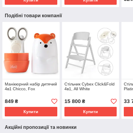
Подібні товари компанії
Манікюрний набір дитячий
Стільчик Cybex Click&Fold
Стіл
4в1 Chicco, Fox
4в1, All White
Plat
849
15 800
33 
₴
₴
Купити
Купити
Акційні пропозиції та новинки