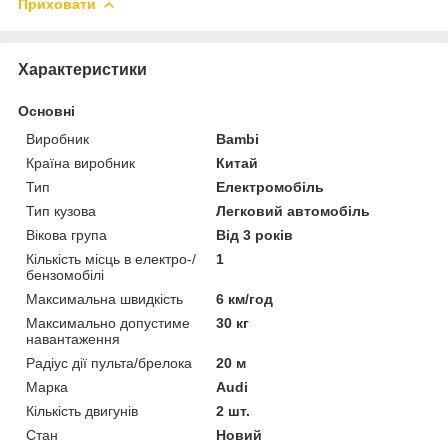
Приховати
Характеристики
Основні
Виробник
Bambi
Країна виробник
Китай
Тип
Електромобіль
Тип кузова
Легковий автомобіль
Вікова група
Від 3 років
Кількість місць в електро-/
1
бензомобілі
Максимальна швидкість
6 км/год
Максимально допустиме
30 кг
навантаження
Радіус дії пульта/брелока
20 м
Марка
Audi
Кількість двигунів
2 шт.
Стан
Новий