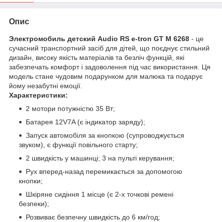
Опис
Электромобиль детский Audio RS e-tron GT M 6268
- це
сучасний транспортний засіб для дітей, що поєднує стильний
дизайн, високу якість матеріалів та безліч функцій, які
забезпечать комфорт і задоволення під час використання. Ця
модель стане чудовим подарунком для малюка та подарує
йому незабутні емоції.
Характеристики:
2 мотори потужністю 35 Вт;
Батарея 12V7A (є індикатор заряду);
Запуск автомобіля за кнопкою (супроводжується
звуком), є функції повільного старту;
2 швидкість у машинці; 3 на пульті керування;
Рух вперед-назад перемикається за допомогою
кнопки;
Шкіряне сидіння 1 місце (є 2-х точкові ремені
безпеки);
Розвиває безпечну швидкість до 6 км/год;