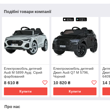
Подібні товари компанії
Електромобіль дитячий
Електромомбіль дитячий
Дитя
Audi M 5899 Ауді, Сірий
Джип Audi Q7 M 5796,
Джип
фарбований
Чорний
6409
8 610
10 820
14 
₴
₴
Купити
Купити
Про нас