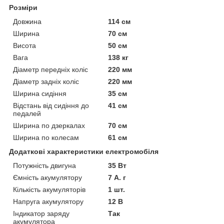
Розміри
Довжина
114 см
Ширина
70 см
Висота
50 см
Вага
138 кг
Діаметр передніх коліс
220 мм
Діаметр задніх коліс
220 мм
Ширина сидіння
35 см
Відстань від сидіння до
41 см
педалей
Ширина по дзеркалах
70 см
Ширина по колесам
61 см
Додаткові характеристики електромобіля
Потужність двигуна
35 Вт
Ємність акумулятору
7 А. г
Кількість акумуляторів
1 шт.
Напруга акумулятору
12 В
Індикатор заряду
Так
акумулятора