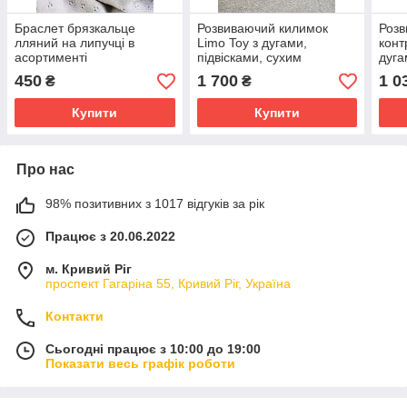
Браслет брязкальце
Розвиваючий килимок
Розв
лляний на липучці в
Limo Toy з дугами,
конт
асортименті
підвісками, сухим
дуга
басейном ME 1171 Beige
бас
450
1 700
1 0
₴
₴
Купити
Купити
Про нас
98% позитивних з 1017 відгуків за рік
Працює з 20.06.2022
м. Кривий Ріг
проспект Гагаріна 55, Кривий Ріг, Україна
Контакти
Сьогодні працює з 10:00 до 19:00
Показати весь графік роботи