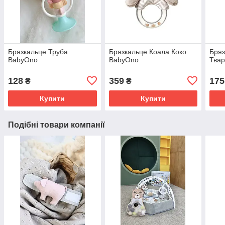
Брязкальце Труба
Брязкальце Коала Коко
Бряз
BabyOno
BabyOno
Твар
128
359
175
₴
₴
Купити
Купити
Подібні товари компанії