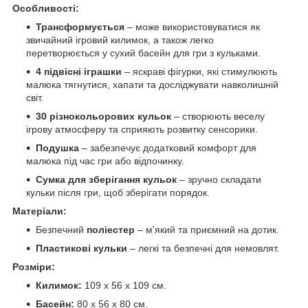
Особливості:
Трансформується
– може використовуватися як
звичайний ігровий килимок, а також легко
перетворюється у сухий басейн для гри з кульками.
4 підвісні іграшки
– яскраві фігурки, які стимулюють
малюка тягнутися, хапати та досліджувати навколишній
світ.
30 різнокольорових кульок
– створюють веселу
ігрову атмосферу та сприяють розвитку сенсорики.
Подушка
– забезпечує додатковий комфорт для
малюка під час гри або відпочинку.
Сумка для зберігання кульок
– зручно складати
кульки після гри, щоб зберігати порядок.
Матеріали:
Безпечний
поліестер
– м'який та приємний на дотик.
Пластикові кульки
– легкі та безпечні для немовлят.
Розміри:
Килимок:
109 x 56 x 109 см.
Басейн:
80 x 56 x 80 см.