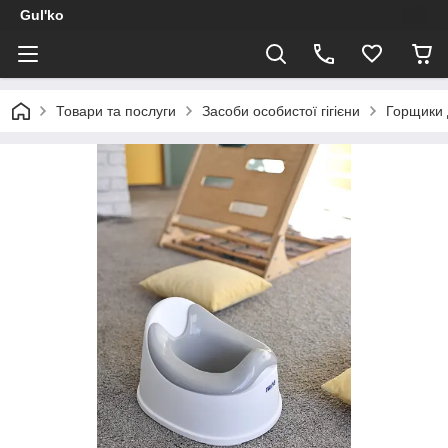
Gul'ko
Товари та послуги
Засоби особистої гігієни
Горщики 