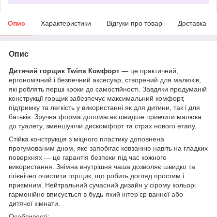
Опис
Характеристики
Відгуки про товар
Доставка
Опис
Дитячий горщик Twins Комфорт
— це практичний,
ергономічний і безпечний аксесуар, створений для малюків,
які роблять перші кроки до самостійності. Завдяки продуманій
конструкції горщик забезпечує максимальний комфорт,
підтримку та легкість у використанні як для дитини, так і для
батьків. Зручна форма допомагає швидше привчити малюка
до туалету, зменшуючи дискомфорт та страх нового етапу.
Стійка конструкція з міцного пластику доповнена
прогумованим дном, яке запобігає ковзанню навіть на гладких
поверхнях — це гарантія безпеки під час кожного
використання. Знімна внутрішня чаша дозволяє швидко та
гігієнічно очистити горщик, що робить догляд простим і
приємним. Нейтральний сучасний дизайн у сірому кольорі
гармонійно вписується в будь-який інтер’єр ванної або
дитячої кімнати.
Особливості: