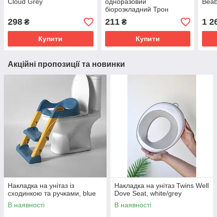
Cloud Grey
одноразовий
Beab
біорозкладний Трон
298
211
1 2
₴
₴
Купити
Купити
Акційні пропозиції та новинки
Накладка на унітаз із
Накладка на унітаз Twins Well
сходинкою та ручками, blue
Dove Seat, white/grey
В наявності
В наявності