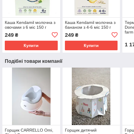
Каша Kendamil молочна з
Каша Kendamil молочна з
Терм
овочами з 6 міс 150 г
бананом з 4-6 міс 150 г
Done
farm
249
249
₴
₴
1 1
Купити
Купити
Подібні товари компанії
Горщик CARRELLO Omi,
Горщик дитячий
Горщ