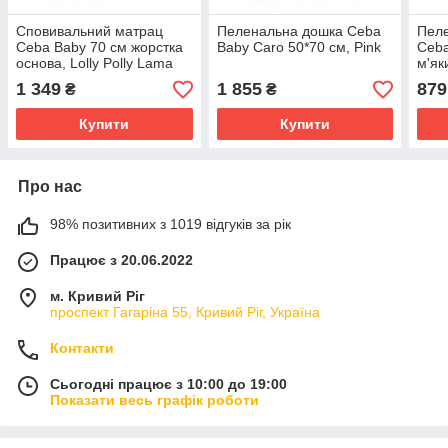
Сповивальний матрац
Пеленальна дошка Ceba
Пел
Ceba Baby 70 см жорстка
Baby Caro 50*70 см, Pink
Ceba
основа, Lolly Polly Lama
м'як
1 349
1 855
879
₴
₴
Купити
Купити
Про нас
98% позитивних з 1019 відгуків за рік
Працює з 20.06.2022
м. Кривий Ріг
проспект Гагаріна 55, Кривий Ріг, Україна
Контакти
Сьогодні працює з 10:00 до 19:00
Показати весь графік роботи