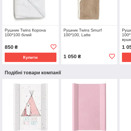
Рушник Twins Корона
Рушник Twins Smurf
Рушн
100*100 білий
100*100, Latte
100*
вушк
850
1 0
₴
1 050
₴
Купити
Подібні товари компанії