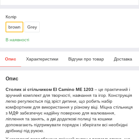
Колір
brown
Grey
В наявності
Опис
Характеристики
Відгуки про товар
Доставка
Опис
Столик зі стільчиком El Camino ME 1203
– це практичний і
зручний комплект для творчості, навчання та ігор. Конструкція
легко регулюється під зріст дитини, що робить набір
комфортним для використання у різному віці. Міцна стільниця
з МДФ забезпечує надійну поверхню для малювання,
ліплення та занять, а дві додаткові полиці та кошики
допомагають підтримувати порядок і зберігати всі необхідні
дрібниці під рукою.
У комплекті передбачено змінний рулон з розмальовкою, що