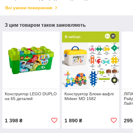
Всі умови повернення
З цим товаром також замовляють
Конструктор LEGO DUPLO
Конструктор Блоки-вафлі
ЛІПА
на 65 деталей
Mideer MD 1582
Райд
Лайт
1 398
1 890
295
₴
₴