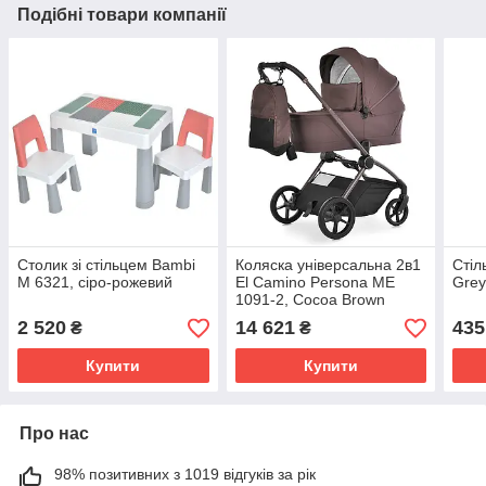
Подібні товари компанії
Столик зі стільцем Bambi
Коляска універсальна 2в1
Стіл
M 6321, сіро-рожевий
El Camino Persona ME
Gre
1091-2, Cocoa Brown
2 520
14 621
435
₴
₴
Купити
Купити
Про нас
98% позитивних з 1019 відгуків за рік