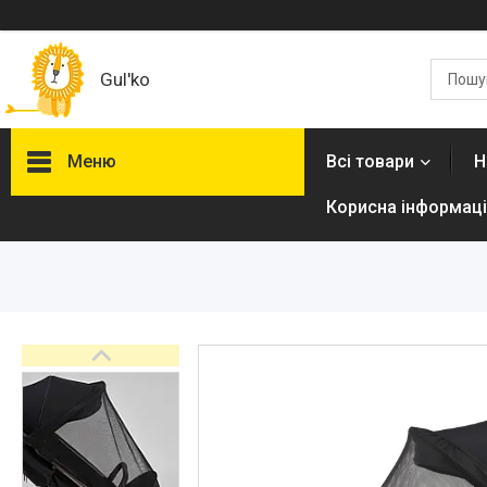
Gul'ko
Меню
Всі товари
Н
Корисна інформаці
Про нас
Акційні пропозиції
Новинки
Товари
ТОП товарів Пакунок Малюка
Підбірка товарів для малюка
до року (7000 грн)
Автокрісла
Дитячі візочки