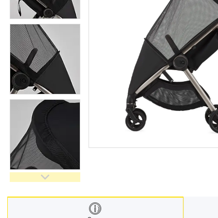
Меблі дитячі
Дитячий транспорт
Іграшки
Засоби особистої гігієни
Дитяче харчування
Одяг дитячий
Переноски для дітей
Дитяча безпека
Басейни каркасні
Валізи дитячі
Надувна продукція для дітей
Корисна інформація для
батьків