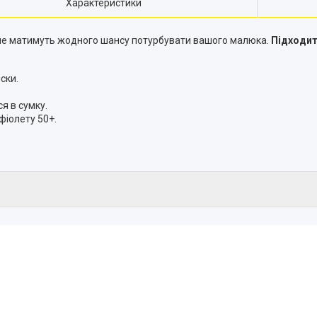
Характеристики
и не матимуть жодного шансу потурбувати вашого малюка.
Підходит
ски.
я в сумку.
фіолету 50+.