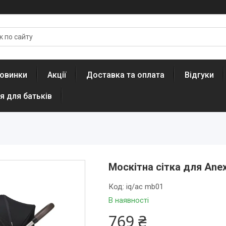
овинки
Акції
Доставка та оплата
Відгуки
я для батьків
Москітна сітка для Anex
Код:
iq/ac mb01
В наявності
769 ₴