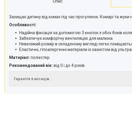
Опис
Захищає дитину від комах під час прогулянок. Комарі та жук
Особливості:
Надійна фіксація за допомогою 3 кнопок з обох боків коля
Забезпечує комфортну вентиляцію для малюка.
Невеликий розмір в складеному вигляді легко поміщаєтьс
Еластичні, гіпоалергенні матеріали із захистом від ультра
Матеріал:
поліестер.
Рекомендований вік:
від 0 і до 4 років.
Гарантія 6 місяців.