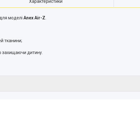
Характеристики
 для моделі
Anex Air-Z
.
ей тканини;
ю захищаючи дитину.