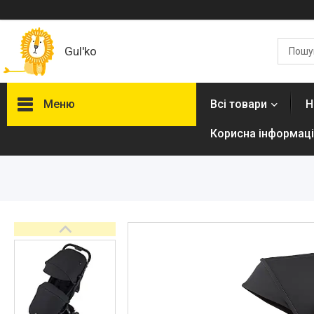
Gul'ko
Меню
Всі товари
Н
Корисна інформаці
Про нас
Акційні пропозиції
Новинки
Товари
ТОП товарів Пакунок Малюка
Підбірка товарів для малюка
до року (7000 грн)
Автокрісла
Дитячі візочки