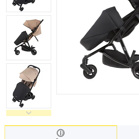
Меблі дитячі
Дитячий транспорт
Іграшки
Засоби особистої гігієни
Дитяче харчування
Одяг дитячий
Переноски для дітей
Дитяча безпека
Басейни каркасні
Валізи дитячі
Надувна продукція для дітей
Корисна інформація для
батьків