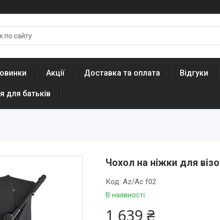
овинки
Акції
Доставка та оплата
Відгуки
я для батьків
Чохол на ніжки для візо
Код:
Az/Ac f02
В наявності
1 639 ₴