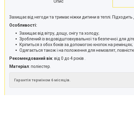
Опис
Захищає від негоди та тримає ніжки дитини в теплі. Підходить
Особливості:
Захищає від вітру, дощу, снігу та холоду;
Зроблений із водовідштовхувальної та безпечної для діт
Кріпиться з обох боків за допомогою кнопок на ремінцях;
Одягається також і на положення для немовлят, повніст
Рекомендований вік
: від 0 до 4 років .
Матеріал
: поліестер.
Гарантія терміном 6 місяців.