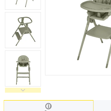
Меблі дитячі
Дитячий транспорт
Іграшки
Засоби особистої гігієни
Дитяче харчування
Одяг дитячий
Переноски для дітей
Дитяча безпека
Басейни каркасні
Валізи дитячі
Надувна продукція для дітей
Корисна інформація для
батьків