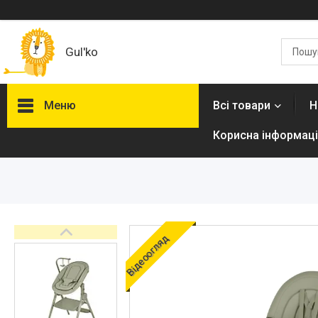
Gul'ko
Меню
Всі товари
Н
Корисна інформаці
Про нас
Акційні пропозиції
Новинки
Товари
Відеоогляд
ТОП товарів Пакунок Малюка
Підбірка товарів для малюка
до року (7000 грн)
Автокрісла
Дитячі візочки