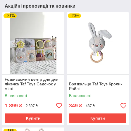
Акційні пропозиції та новинки
–21%
–20%
Розвиваючий центр для для
ліжечка Taf Toys Садочок у
Брязкальце Taf Toys Кролик
місті
Райлі
В наявності
В наявності
1 899
349
₴
₴
2 397 ₴
437 ₴
Купити
Купити
–18%