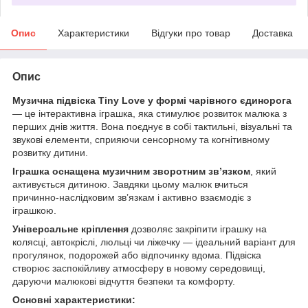
Опис
Характеристики
Відгуки про товар
Доставка
Опис
Музична підвіска Tiny Love у формі чарівного єдинорога
— це інтерактивна іграшка, яка стимулює розвиток малюка з
перших днів життя. Вона поєднує в собі тактильні, візуальні та
звукові елементи, сприяючи сенсорному та когнітивному
розвитку дитини.
Іграшка оснащена музичним зворотним зв’язком
, який
активується дитиною. Завдяки цьому малюк вчиться
причинно-наслідковим зв’язкам і активно взаємодіє з
іграшкою.
Універсальне кріплення
дозволяє закріпити іграшку на
колясці, автокріслі, люльці чи ліжечку — ідеальний варіант для
прогулянок, подорожей або відпочинку вдома. Підвіска
створює заспокійливу атмосферу в новому середовищі,
даруючи малюкові відчуття безпеки та комфорту.
Основні характеристики: