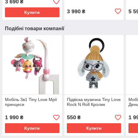
3 690
₴
3 990
5 5
₴
Купити
Подібні товари компанії
Мобіль 3в1 Tiny Love Мрії
Підвіска музична Tiny Love
Мобі
принцеси
Rock N Roll Кролик
День
1 990
550
1 9
₴
₴
Купити
Купити