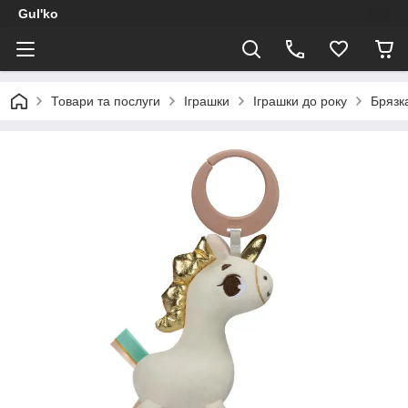
Gul'ko
Товари та послуги
Іграшки
Іграшки до року
Брязк