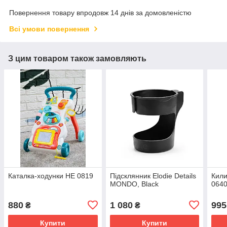
Повернення товару впродовж 14 днів за домовленістю
Всі умови повернення
З цим товаром також замовляють
Каталка-ходунки HE 0819
Підсклянник Elodie Details
Кили
MONDO, Black
064
880
1 080
995
₴
₴
Купити
Купити