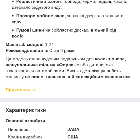
Реалістичний салон
: торпеда, кермо, педалі, крісла,
дзеркало заднього виду;
Прозоре лобове скло
, зовнішні дзеркала заднього
виду;
Гумові шини
на сріблястих дисках,
вільний хід
коліс
.
Масштаб моделі:
1:24.
Рекомендований вік:
від 8 років.
Ця модель стане чудовим подарунком для
колекціонера,
шанувальника фільму «Форсаж»
або дитини, яка
захоплюється автомобілями. Висока деталізація робить
машинку
не лише іграшкою, а й колекційним експонатом
.
Приховати
Характеристики
Основні атрибути
Виробник
JADA
Країна виробник
США