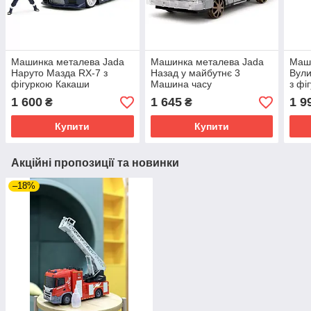
Машинка металева Jada
Машинка металева Jada
Маш
Наруто Мазда RX-7 з
Назад у майбутнє 3
Вули
фiгyркою Какаши
Машина часу
з фі
1 600
1 645
1 9
₴
₴
Купити
Купити
Акційні пропозиції та новинки
–18%