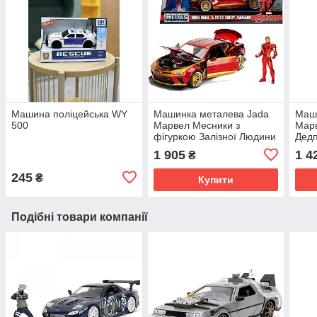
Машина поліцейська WY
Машинка металева Jada
Маш
500
Марвел Месники з
Марв
фігуркою Залізної Людини
Дед
1 905
1 4
₴
245
₴
Купити
Подібні товари компанії