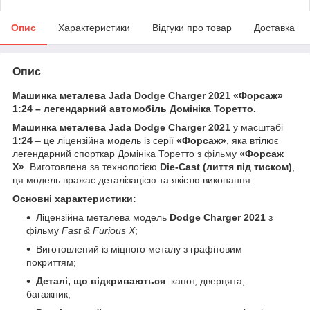
Опис
Характеристики
Відгуки про товар
Доставка
Опис
Машинка металева Jada Dodge Charger 2021 «Форсаж»
1:24 – легендарний автомобіль Домініка Торетто.
Машинка металева Jada Dodge Charger 2021
у масштабі
1:24
– це ліцензійна модель із серії
«Форсаж»
, яка втілює
легендарний спорткар Домініка Торетто з фільму
«Форсаж
Х»
. Виготовлена за технологією
Die-Cast (лиття під тиском)
,
ця модель вражає деталізацією та якістю виконання.
Основні характеристики:
Ліцензійна металева модель
Dodge Charger 2021
з
фільму
Fast & Furious X
;
Виготовлений із міцного металу з графітовим
покриттям;
Деталі, що відкриваються
: капот, дверцята,
багажник;