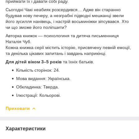
приймати їх і давати собі раду.
Сьогодні Чакі неабияк розсердився… Адже він старанно
будував нову печеру, а незграбні підводні мешканці звели
його зусилля нанівець, і настрій восьминіжки зіпсувався. Хто
чи що зможе його поліпшити?
Авторка книжок — психологиня та дитяча письменниця
Наталія Чуб.
Кожна книжка серії містить історію, присвячену певній емоції,
та декілька цікавих запитань і завдань наприкінці.
Для дітей віком 3–5 років
та їхніх батьків.
Кількість сторінок: 24.
Мова видання: Українська.
Обкладинка: Тверда.
Ілюстрації: Кольорові.
Приховати
Характеристики