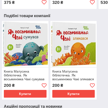
375
320
530
₴
₴
Подібні товари компанії
Книга Матусина
Книга Матусина
бібліотечка. Як
бібліотечка. Як
восьминіжка Чакі сумував
восьминіжка Чакі злякався
200
200
₴
₴
Купити
Купити
Акційні пропозиції та новинки