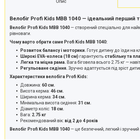
Опис
Велобіг Profi Kids MBB 1040 — ідеальний перший 
Велобіг Profi Kids MBB 1040
— створений спеціально для найм
рівноваги.
Чому варто обрати саме Profi Kids MBB 1040:
Розвиток балансу і моторики.
Готує дитину до їзди на 
Широкі EVA-колеса (18 см)
гарантують
стабільну та пла
Легка та міцна рама.
Вага біговела всього 2.75 кг — нав
Регульоване сидіння.
Зручно адаптується під зріст дит
Характеристики велобіга Profi Kids:
Довжина:
60 см.
Висота керма:
46 см.
Ширина керма:
34 см.
Мінімальна висота сидіння:
31 см.
Діаметр коліс:
18 см.
Вага:
2.75 кг
Рекомендований вік:
від 2 до 4 років
Велобіг Profi Kids MBB 1040
— це безпечний, легкий і зручний