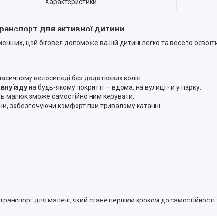
Характеристики
транспорт для активної дитини.
енших, цей біговел допоможе вашій дитині легко та весело освоїти
класичному велосипеді без додаткових коліс.
вну їзду
на будь-якому покритті — вдома, на вулиці чи у парку.
іть малюк зможе самостійно ним керувати.
ини, забезпечуючи комфорт при тривалому катанні.
 транспорт для малечі, який стане першим кроком до самостійності 