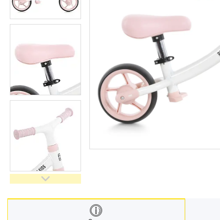
Меблі дитячі
Дитячий транспорт
Іграшки
Засоби особистої гігієни
Дитяче харчування
Одяг дитячий
Переноски для дітей
Дитяча безпека
Басейни каркасні
Валізи дитячі
Надувна продукція для дітей
Корисна інформація для
батьків