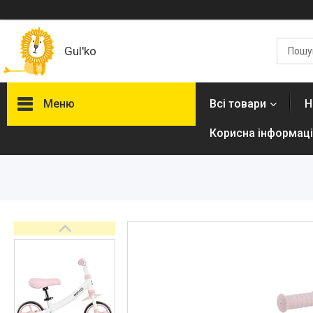
Gul'ko
Меню
Всі товари
Н
Корисна інформаці
Про нас
Акційні пропозиції
Новинки
Товари
ТОП товарів Пакунок Малюка
Підбірка товарів для малюка
до року (7000 грн)
Автокрісла
Дитячі візочки