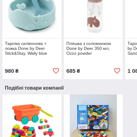
Тарілка силіконова +
Пляшка з соломинкою
Тарі
ложка Done by Deer
Done by Deer 350 мл,
by D
Stick&Stay, Wally blue
Ozzo powder
San
980
685
1 0
₴
₴
Подібні товари компанії