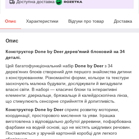
Доступна доставка
Опис
Характеристики
Відгуки про товар
Доставка
Опис
Конструктор Done by Deer дерев'яний блоковий на 34
деталі.
Цей багатофункціональний набір
Done by Deer
з 34
дерев’яних блоків створений для першого знайомства дитини
з конструюванням. Різноманітні форми, кольори та текстури
заохочують малюка будувати, досліджувати й вигадувати
власні світи. В наборі — класичні блоки та інтерактивні
елементи: дзеркальце, брязкальце й калейдоскопічна лінза,
що стимулюють сенсорне сприйняття й допитливість.
Конструктор Done by Deer
сприяє розвитку моторики,
координації, просторового мислення та уяви. Іграшка
виготовлена з відповідально добутої деревини, пофарбована
фарбами на водній основі, що не містять шкідливих речовин.
Поставляється у зручній картонній коробці для легкого
зберігання.