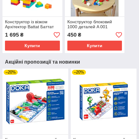
Конструктор із візком
Конструктор блоковий
Архітектор Battat Баттат
1000 деталей A 001
1 695
450
₴
₴
Купити
Купити
Акційні пропозиції та новинки
–20%
–20%