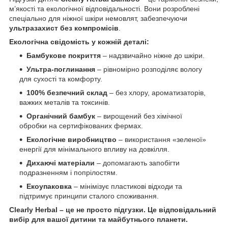
м’якості та екологічної відповідальності. Вони розроблені
спеціально для ніжної шкіри немовлят, забезпечуючи
ультразахист без компромісів
.
Екологічна свідомість у кожній деталі:
Бамбукове покриття
– надзвичайно ніжне до шкіри.
Ультра-поглинання
– рівномірно розподіляє вологу
для сухості та комфорту.
100% безпечний склад
– без хлору, ароматизаторів,
важких металів та токсинів.
Органічний бамбук
– вирощений без хімічної
обробки на сертифікованих фермах.
Екологічне виробництво
– використання «зеленої»
енергії для мінімального впливу на довкілля.
Дихаючі матеріали
– допомагають запобігти
подразненням і попрілостям.
Екоупаковка
– мінімізує пластикові відходи та
підтримує принципи сталого споживання.
Clearly Herbal – це не просто підгузки. Це відповідальний
вибір для вашої дитини та майбутнього планети.