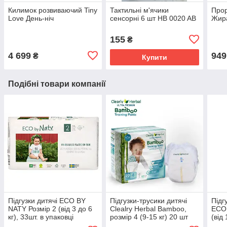
Килимок розвиваючий Tiny
Тактильні м'ячики
Прор
Love День-ніч
сенсорні 6 шт HB 0020 AB
Жир
155
₴
4 699
949
₴
Купити
Подібні товари компанії
Підгузки дитячі ECO BY
Підгузки-трусики дитячі
Підг
NATY Розмір 2 (від 3 до 6
Clealry Herbal Bamboo,
ECO 
кг), 33шт. в упаковці
розмір 4 (9-15 кг) 20 шт
(від 