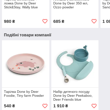
ложка Done by Deer
Done by Deer 350 мл,
by D
Stick&Stay, Wally blue
Ozzo powder
San
980
685
1 0
₴
₴
Подібні товари компанії
Тарілка Done by Deer
Набір дитячого посуду
Foodie, Tiny farm Powder
Done by Deer Peekaboo,
Deer Friends blue
540
1 910
₴
₴