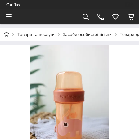
Gul'ko
Товари та послуги
Засоби особистої гігієни
Товари д