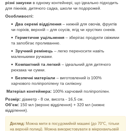
різні закуски
в одному контейнері, що ідеально підходить
для пікніків, дитячого садка, школи чи подорожей.
Особливості:
Два окремі відділення
– нижній для овочів, фруктів
чи горіхів, верхній – для соусів, ягід чи хрустких снеків.
Герметичне ущільнення
– зберігає продукти свіжими
та запобігає проливанню.
Зручний ремінець
– легко переносити навіть
маленькими ручками.
Компактний та легкий
– ідеальний для дитячого
рюкзака чи сумки.
Безпечні матеріали
– виготовлений із 100%
харчового поліпропілену та силікону.
Матеріал к
онтейнера:
100% харчовий поліпропілен.
Розмір:
діаметр - 8 см, висота - 16,5 см.
Об’єм:
150 мл (верхнє відділення) + 320 мл (нижнє
відділення).
Догляд:
Можна мити в посудомийній машині (до 70°C, тільки
на верхній полиці). Можна використовувати в мікрохвильовій