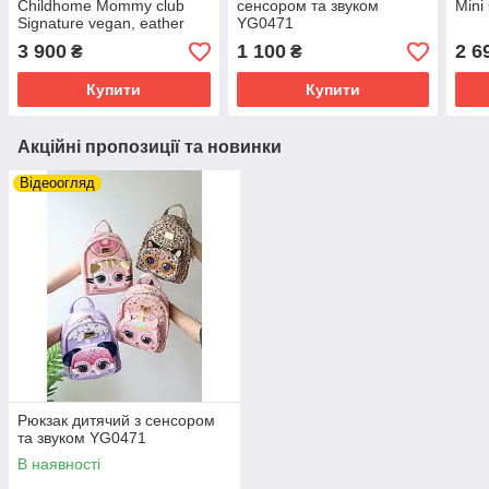
Childhome Mommy club
сенсором та звуком
Mini
Signature vegan, eather
YG0471
black
3 900
1 100
2 6
₴
₴
Купити
Купити
Акційні пропозиції та новинки
Відеоогляд
Рюкзак дитячий з сенсором
та звуком YG0471
В наявності