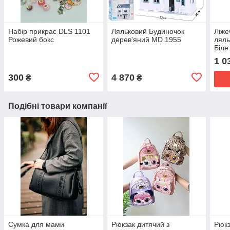
Набір прикрас DLS 1101
Ляльковий Будиночок
Ліже
Рожевий бокс
дерев'яний MD 1955
ляль
Біле
1 0
300
4 870
₴
₴
Подібні товари компанії
Сумка для мами
Рюкзак дитячий з
Рюкз