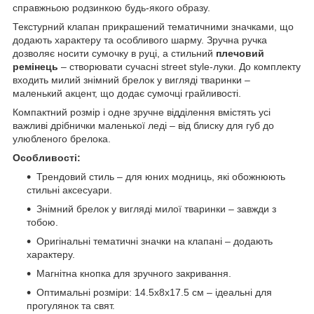
справжньою родзинкою будь-якого образу.
Текстурний клапан прикрашений тематичними значками, що
додають характеру та особливого шарму. Зручна ручка
дозволяє носити сумочку в руці, а стильний
плечовий
ремінець
– створювати сучасні street style-луки. До комплекту
входить милий знімний брелок у вигляді тваринки –
маленький акцент, що додає сумочці грайливості.
Компактний розмір і одне зручне відділення вмістять усі
важливі дрібнички маленької леді – від блиску для губ до
улюбленого брелока.
Особливості:
Трендовий стиль – для юних модниць, які обожнюють
стильні аксесуари.
Знімний брелок у вигляді милої тваринки – завжди з
тобою.
Оригінальні тематичні значки на клапані – додають
характеру.
Магнітна кнопка для зручного закривання.
Оптимальні розміри: 14.5х8х17.5 см – ідеальні для
прогулянок та свят.