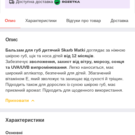
Доступна доставка
Опис
Характеристики
Відгуки про товар
Доставка
Опис
Бальзам для губ дитячий Skarb Matki
доглядає за ніжною
шкірою губ, щік та носа дітей
від 12 місяців
.
Забезпечує
зволоження, захист від вітру, морозу, сонця
та UVA/UVB випромінювання
. Легко наноситься, має
широкий аплікатор, безпечний для дітей. Збагачений
вітаміном Е, який зволожує та захищає від сухості й тріщин.
Підходить також для дорослих із сухою шкірою губ, має
приємний аромат. Підходить для щоденного використання.
Приховати
Характеристики
Основні