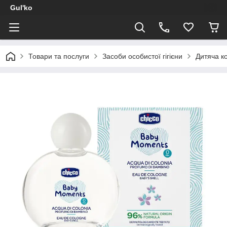
Gul'ko
Товари та послуги
Засоби особистої гігієни
Дитяча к