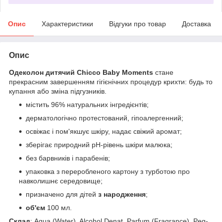
Опис
Характеристики
Відгуки про товар
Доставка
Опис
Одеколон дитячий Chicco Baby Moments
стане
прекрасним завершенням гігієнічних процедур крихти: будь то
купання або зміна підгузників.
містить 96% натуральних інгредієнтів;
дерматологічно протестований, гіпоалергенний;
освіжає і пом'якшує шкіру, надає свіжий аромат;
зберігає природний pH-рівень шкіри малюка;
без барвників і парабенів;
упаковка з переробленого картону з турботою про
навколишнє середовище;
призначено для дітей
з народження
;
об'єм
100 мл.
Склад
: Aqua (Water), Alcohol Denat, Parfum (Fragrance), Peg-