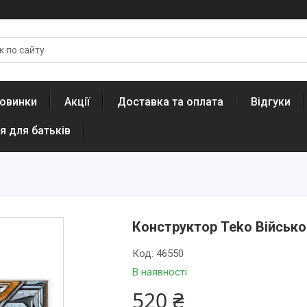
овинки
Акції
Доставка та оплата
Відгуки
я для батьків
Конструктор Teko Військо
Код:
46550
В наявності
520 ₴