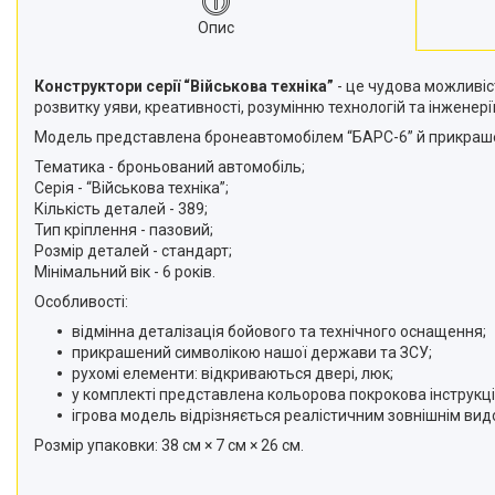
Опис
Конструктори серії “Військова техніка”
- це чудова можливіс
розвитку уяви, креативності, розумінню технологій та інжене
Модель представлена бронеавтомобілем “БАРС-6” й прикрашен
Тематика - броньований автомобіль;
Серія - “Військова техніка”;
Кількість деталей - 389;
Тип кріплення - пазовий;
Розмір деталей - стандарт;
Мінімальний вік - 6 років.
Особливості:
відмінна деталізація бойового та технічного оснащення;
прикрашений символікою нашої держави та ЗСУ;
рухомі елементи: відкриваються двері, люк;
у комплекті представлена кольорова покрокова інструкці
ігрова модель відрізняється реалістичним зовнішнім ви
Розмір упаковки: 38 см × 7 см × 26 см.