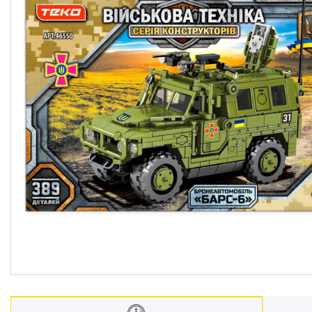
Меблі дитячі
Дитячий транспорт
Іграшки
Засоби особистої гігієни
Дитяче харчування
Одяг дитячий
Переноски для дітей
Дитяча безпека
Басейни каркасні
Валізи дитячі
Надувна продукція для дітей
Корисна інформація для
батьків