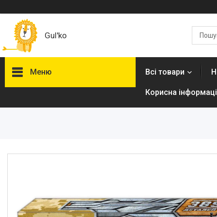
Gul'ko
Меню
Всі товари
Н
Корисна інформаці
Про нас
Акційні пропозиції
Новинки
Товари
ТОП товарів Пакунок Малюка
Підбірка товарів для малюка
до року (7000 грн)
Автокрісла
Дитячі візочки