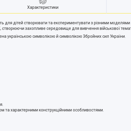
Характеристики
ть для дітей створювати та експериментувати з різними моделями т
рії, створюючи захопливе середовище для вивчення військової тема
а українською символікою й символікою Збройних сил України.
я.
дом та характерними конструкційними особливостями.