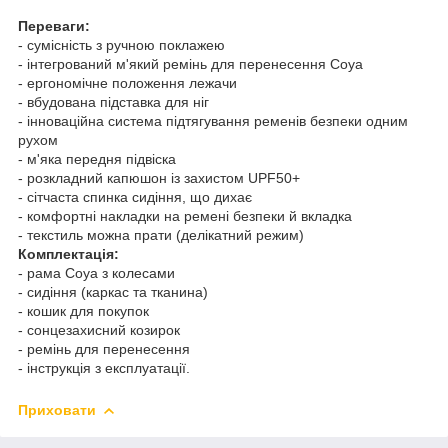
Переваги:
- сумісність з ручною поклажею
- інтегрований м'який ремінь для перенесення Coya
- ергономічне положення лежачи
- вбудована підставка для ніг
- інноваційна система підтягування ременів безпеки одним
рухом
- м'яка передня підвіска
- розкладний капюшон із захистом UPF50+
- сітчаста спинка сидіння, що дихає
- комфортні накладки на ремені безпеки й вкладка
- текстиль можна прати (делікатний режим)
Комплектація:
- рама Coya з колесами
- сидіння (каркас та тканина)
- кошик для покупок
- сонцезахисний козирок
- ремінь для перенесення
- інструкція з експлуатації.
Приховати