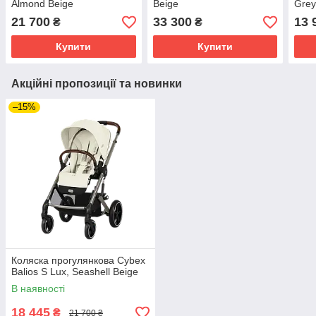
Almond Beige
Beige
Grey
21 700
33 300
13 
₴
₴
Купити
Купити
Акційні пропозиції та новинки
–15%
Коляска прогулянкова Cybex
Balios S Lux, Seashell Beige
В наявності
18 445
₴
21 700 ₴