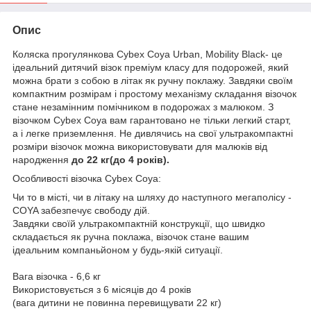
Опис
Коляска прогулянкова Cybex Coya Urban, Mobility Black- це
ідеальний дитячий візок преміум класу для подорожей, який
можна брати з собою в літак як ручну поклажу. Завдяки своїм
компактним розмірам і простому механізму складання візочок
стане незамінним помічником в подорожах з малюком. З
візочком Cybex Coya вам гарантовано не тільки легкий старт,
а і легке приземлення. Не дивлячись на свої ультракомпактні
розміри візочок можна використовувати для малюків від
народження
до 22 кг(до 4 років).
Особливості візочка Cybex Coya:
Чи то в місті, чи в літаку на шляху до наступного мегаполісу -
COYA забезпечує свободу дій.
Завдяки своїй ультракомпактній конструкції, що швидко
складається як ручна поклажа, візочок стане вашим
ідеальним компаньйоном у будь-якій ситуації.
Вага візочка - 6,6 кг
Використовується з 6 місяців до 4 років
(вага дитини не повинна перевищувати 22 кг)