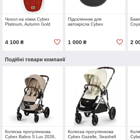
Чохол на ніжки Cybex
Підсклянник для
Бамп
Platinum, Autumn Gold
автокрісла Cybex
Coya
4 100
1 000
2 0
₴
₴
Подібні товари компанії
Коляска прогулянкова
Коляска прогулянкова
Коля
Cybex Balios S Lux 2026,
Cybex Gazelle, Seashell
Cybe