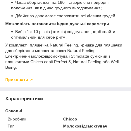
Чаша обертається на 180°, створюючи природні
положення, як під час грудного вигодовування;
Дбайливо допомагає спорожнити всі ділянки грудей.
Можливість встановити індивідуальні параметри
Вибір 1 з 10 рівнів (темпів) зціджування, щоб знайти
оптимальний для себе ритм.
У комплекті: пляшечка Natural Feeling, кришка для пляшечки
для зберігання молока та соска Natural Feeling.
Електричний молоковідсмоктувач Stimolatte сумісний з
пляшечками Chicco серії Perfect 5, Natural Feeling або Well-
Being.
Приховати
Характеристики
Основні
Виробник
Chicco
Тип
Молоковідсмоктувач