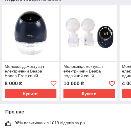
Молоковідсмоктувач
Молоковідсмоктувач
Моло
електричний Beaba
електричний Beaba
елек
Hands-Free синій
подвійний синій
один
8 000
10 000
4 0
₴
₴
Купити
Купити
Про нас
98% позитивних з 1019 відгуків за рік