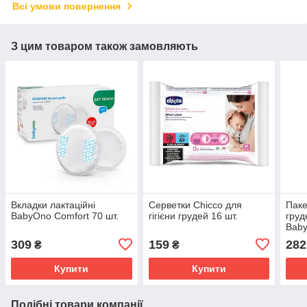
Всі умови повернення
З цим товаром також замовляють
Вкладки лактаційні
Серветки Chicco для
Паке
BabyOno Comfort 70 шт.
гігієни грудей 16 шт.
груд
Bab
309
159
282
₴
₴
Купити
Купити
Подібні товари компанії