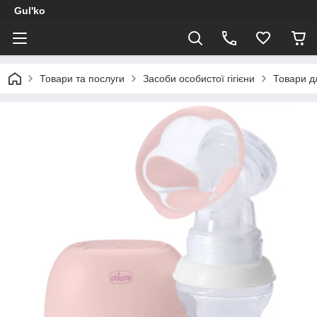
Gul'ko
Товари та послуги
Засоби особистої гігієни
Товари д