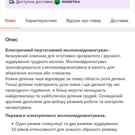
Доступна доставка
Опис
Характеристики
Відгуки про товар
Доставка
Опис
Електричний портативний молоковідсмоктувач
-
безшумний помічник для інтуїтивно зрозумілого і зручного
зціджування грудного молока. Молоковідсмоктувач
трансформується з молоковідсмоктувача в ємність для
зберігання молока або пляшечку.
Кожна ділянка чаші відповідає за певну область рота дитини.
Тонші ділянки повторюють рухи язика і щік дитини під час
природного годування, а більш жорсткі захищають
найделікатніші та найболючіші ділянки грудей. Оснащений
зручним дисплеєм для вибору режимів роботи та контролю
налаштувань.
Переваги електричного молоковідсмоктувача.
Один режим стимуляції та два режими зціджування.
10 рівнів інтенсивності для кожного обраного режиму;