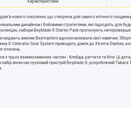
Характеристики
дзиґа нового покоління, що створена для самого епічного поєдинк
нікальним дизайном і бойовими стратегіями, які підходять для будь
колекцію, набори Beyblade X Starter Pack пропонують непереверш
 які кидають виклик Beymasters вдосконалювати свої навички. Зберіть
ма X-Celerator Gear System приводить дзиґи до Xtreme Dashes, коли
х зіткнень.
ся з трьох взаємозамінних частин - блейда, ратчета та біти. Ці де
набір включає пусковий пристрій Beyblade X, розроблений Takara 
х.