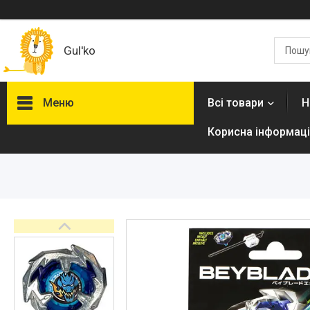
Gul'ko
Меню
Всі товари
Н
Корисна інформаці
Про нас
Акційні пропозиції
Новинки
Товари
ТОП товарів Пакунок Малюка
Підбірка товарів для малюка
до року (7000 грн)
Автокрісла
Дитячі візочки