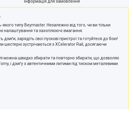
Інформація для замовлення
у.
-якого типу Beymaster. Незалежно від того, чи ви тільки
ені налаштування та захоплюючі змагання.
 дзиґи, зарядіть свої пускові пристрої та готуйтеся до бою!
 шестерні зустрічаються з XCelerator Rail, досягаючи
талі можна швидко збирати та повторно збирати, що дозволяє
Tomy, і дзиґу з автентичними литими під тиском металевими