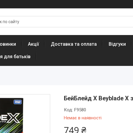
овинки
Акції
Доставка та оплата
Відгуки
я для батьків
БейБлейд Х Beyblade X 
Код:
F9580
Немає в наявності
749 ₴