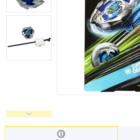
Меблі дитячі
Дитячий транспорт
Іграшки
Засоби особистої гігієни
Дитяче харчування
Одяг дитячий
Переноски для дітей
Дитяча безпека
Басейни каркасні
Валізи дитячі
Надувна продукція для дітей
Корисна інформація для
батьків