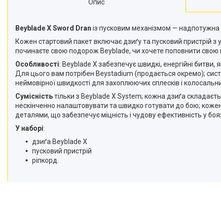
Опис
Beyblade X Sword Dran
із пусковим механізмом — надпотужна 
Кожен стартовий пакет включає дзиґу та пусковий пристрій з у
починаєте свою подорож Beyblade, чи хочете поповнити свою 
Особливості
: Beyblade X забезпечує швидкі, енергійні битви,
Для цього вам потрібен Beystadium (продається окремо); систе
неймовірної швидкості для захоплюючих сплесків і колосальни
Сумісність
тільки з Beyblade X System; кожна дзиґа складаєть
нескінченно налаштовувати та швидко готувати до бою; кожен 
деталями, що забезпечує міцність і чудову ефективність у боя
У наборі
:
дзиґа Beyblade X
пусковий пристрій
ріпкорд.