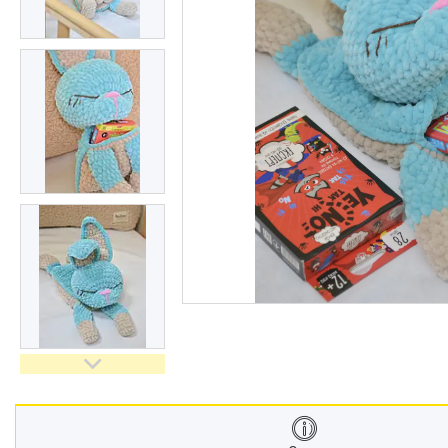
Меблі дитячі
Дитячий транспорт
Іграшки
Засоби особистої гігієни
Дитяче харчування
Одяг дитячий
Переноски для дітей
Дитяча безпека
Басейни каркасні
Валізи дитячі
Надувна продукція для дітей
Корисна інформація для
батьків