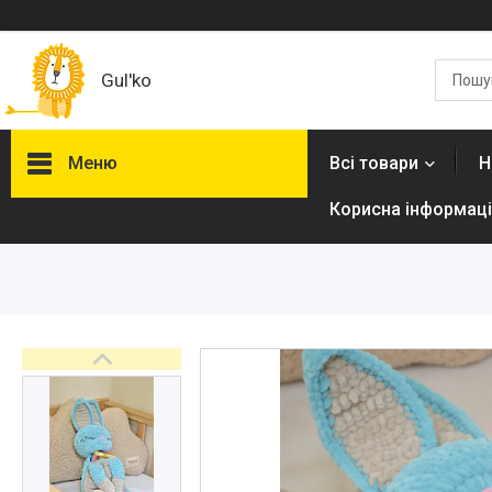
Gul'ko
Меню
Всі товари
Н
Корисна інформаці
Про нас
Акційні пропозиції
Новинки
Товари
ТОП товарів Пакунок Малюка
Підбірка товарів для малюка
до року (7000 грн)
Автокрісла
Дитячі візочки