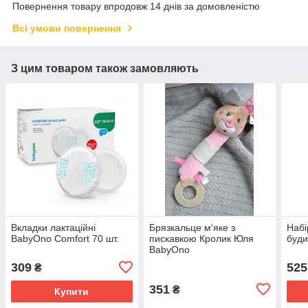
Повернення товару впродовж 14 днів за домовленістю
Всі умови повернення
З цим товаром також замовляють
Вкладки лактаційні
Брязкальце м'яке з
Набі
BabyOno Comfort 70 шт.
пискавкою Кролик Юля
буди
BabyOno
309
525
₴
351
₴
Купити