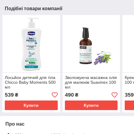
Подібні товари компанії
Лосьйон дитячий для тіла
Зволожуюча масажна олія
Крем
Chicco Baby Moments 500
для малюків Suavinex 100
100 
мл
мл
539
490
359
₴
₴
Купити
Купити
Про нас