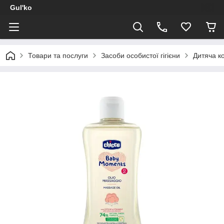
Gul'ko
Товари та послуги
Засоби особистої гігієни
Дитяча к