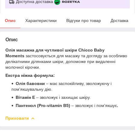
Доступна доставка
Опис
Характеристики
Відгуки про товар
Доставка
Опис
Олія масажна для чутливої шкіри Chicco Baby
Moments
застосовується для масажу та догляду за особливо
делікатними ділянками шкіри, допоможе при видаленні
молочної кірочки.
Екстра ніжна формула:
Олія бавовни
– має заспокійливу, зволожуючу і
пом'якшувальну дію.
Вітамін E
– зволожує і захищає шкіру.
Пантенол (Pro-vitamin B5)
– зволожує і пом'якшує
.
Приховати