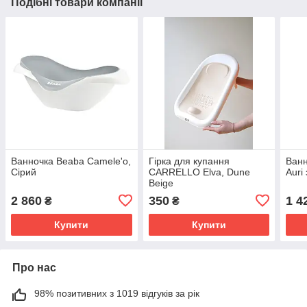
Подібні товари компанії
Ванночка Beaba Camele'o,
Гірка для купання
Ванн
Сірий
CARRELLO Elva, Dune
Auri
Beige
2 860
350
1 4
₴
₴
Купити
Купити
Про нас
98% позитивних з 1019 відгуків за рік