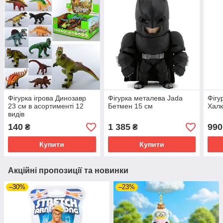
Фігурка ігрова Динозавр
Фігурка металева Jada
Фігу
23 см в асортименті 12
Бетмен 15 см
Халк
видів
140
1 385
990
₴
₴
Купити
Купити
Акційні пропозиції та новинки
–30%
–23%