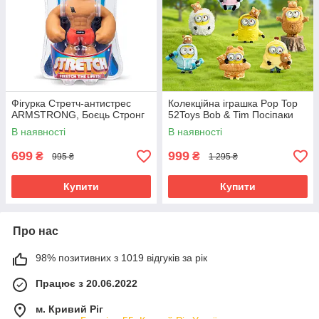
Фігурка Стретч-антистрес
Колекційна іграшка Pop Top
ARMSTRONG, Боєць Стронг
52Toys Bob & Tim Посіпаки
В наявності
В наявності
699
999
₴
₴
995 ₴
1 295 ₴
Купити
Купити
Про нас
98% позитивних з 1019 відгуків за рік
Працює з 20.06.2022
м. Кривий Ріг