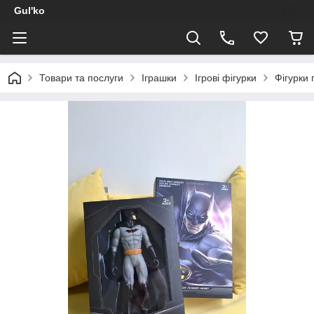
Gul'ko
Товари та послуги
Іграшки
Ігрові фігурки
Фігурки 