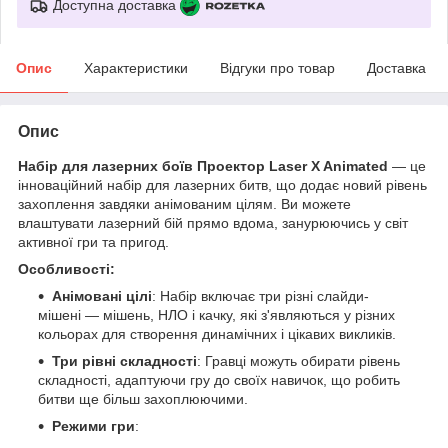
Доступна доставка
Опис
Характеристики
Відгуки про товар
Доставка
Опис
Набір для лазерних боїв Проектор Laser X Animated
— це
інноваційний набір для лазерних битв, що додає новий рівень
захоплення завдяки анімованим цілям. Ви можете
влаштувати лазерний бій прямо вдома, занурюючись у світ
активної гри та пригод.
Особливості:
Анімовані цілі
: Набір включає три різні слайди-
мішені — мішень, НЛО і качку, які з'являються у різних
кольорах для створення динамічних і цікавих викликів.
Три рівні складності
: Гравці можуть обирати рівень
складності, адаптуючи гру до своїх навичок, що робить
битви ще більш захоплюючими.
Режими гри
: