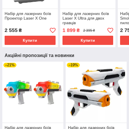
Набір для лазерних боїв
Набір для лазерних боїв
Набі
Проектор Laser X One
Laser X Ultra для двох
Smob
гравців
пило
760
2 555
1 899
2 7
₴
₴
2 395 ₴
Купити
Купити
Акційні пропозиції та новинки
–21%
–19%
Набір для лазерних боїв
Набір для лазерних боїв