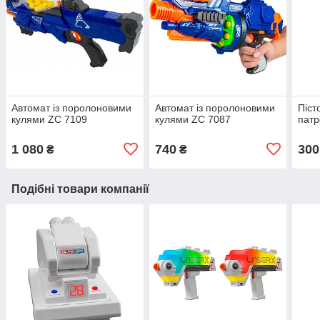
Автомат із поролоновими
Автомат із поролоновими
Піст
кулями ZC 7109
кулями ZC 7087
пат
1 080
740
300
₴
₴
Подібні товари компанії