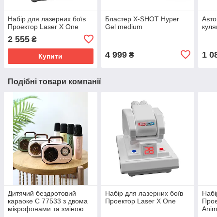
Набір для лазерних боїв
Бластер X-SHOT Hyper
Авто
Проектор Laser X One
Gel medium
куля
2 555
₴
4 999
1 0
₴
Купити
Подібні товари компанії
Дитячий бездротовий
Набір для лазерних боїв
Набі
караоке C 77533 з двома
Проектор Laser X One
Прое
мікрофонами та зміною
Anim
голосу (Bluetooth,