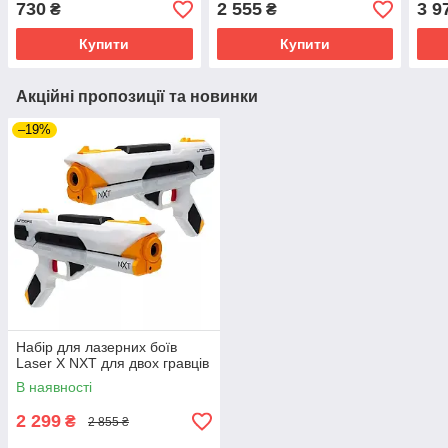
730
2 555
3 9
₴
₴
акумулятор)
Купити
Купити
Акційні пропозиції та новинки
–19%
Набір для лазерних боїв
Laser X NXT для двох гравців
В наявності
2 299
₴
2 855 ₴