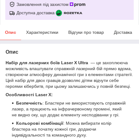
Замовлення під захистом
Доступна доставка
Опис
Характеристики
Відгуки про товар
Доставка
Опис
Набір для лазерних боїв Laser X Ultra
— це захоплююча
можливість влаштувати справжній лазерний бій прямо вдома,
створюючи атмосферу динамічної гри з елементами стратегії.
Цей набір для двох гравців дозволяє дітям відчути себе
героями кібербитв, при цьому залишаючись у повній безпеці.
Особливості Laser X:
Безпечність
: Бластери не використовують справжній
лазер, а працюють на інфрачервоному промені, який
не видно оку, що додає елементу несподіванки у грі.
Кольорові комбінації
: Можна вибирати колір
бластера на початку кожної гри, додаючи
індивідуальності та командного духу.