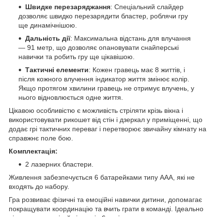
Швидке перезаряджання
: Спеціальний слайдер
дозволяє швидко перезарядити бластер, роблячи гру
ще динамічнішою.
Дальність дії
: Максимальна відстань для влучання
— 91 метр, що дозволяє опановувати снайперські
навички та робить гру ще цікавішою.
Тактичні елементи
: Кожен гравець має 8 життів, і
після кожного влучення індикатор життя змінює колір.
Якщо протягом хвилини гравець не отримує влучень, у
нього відновлюється одне життя.
Цікавою особливістю є можливість стріляти крізь вікна і
використовувати рикошет від стін і дзеркал у приміщенні, що
додає грі тактичних переваг і перетворює звичайну кімнату на
справжнє поле бою.
Комплектація:
2 лазерних бластери.
Живлення забезпечується 6 батарейками типу ААА, які не
входять до набору.
Гра розвиває фізичні та емоційні навички дитини, допомагає
покращувати координацію та вчить грати в команді. Ідеально