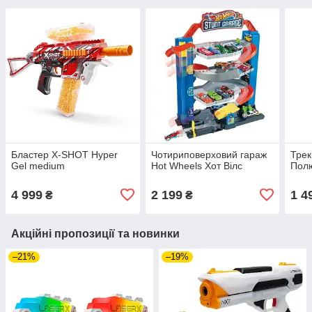
Бластер X-SHOT Hyper
Чотириповерховий гараж
Трек
Gel medium
Hot Wheels Хот Вілс
Полю
4 999
2 199
1 4
₴
₴
Акційні пропозиції та новинки
–21%
–19%