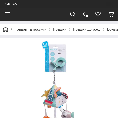
Gul'ko
Товари та послуги
Іграшки
Іграшки до року
Брязк