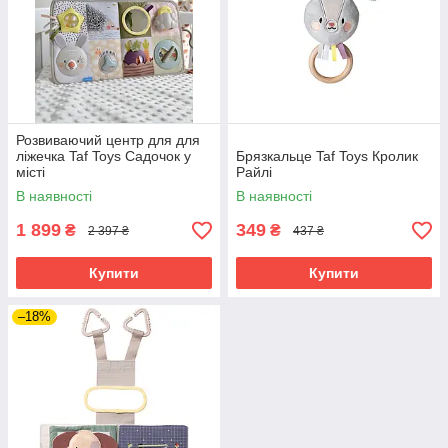
Розвиваючий центр для для
ліжечка Taf Toys Садочок у
Брязкальце Taf Toys Кролик
місті
Райлі
В наявності
В наявності
1 899
349
₴
₴
2 397 ₴
437 ₴
Купити
Купити
–18%