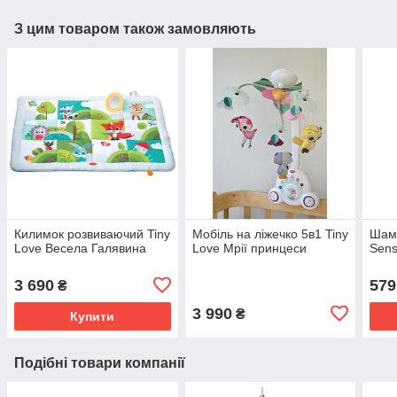
З цим товаром також замовляють
Килимок розвиваючий Tiny
Мобіль на ліжечко 5в1 Tiny
Шамп
Love Весела Галявина
Love Мрії принцеси
Sens
3 690
579
₴
3 990
₴
Купити
Подібні товари компанії