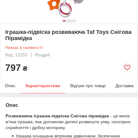
Іграшка-підвіска розвиваюча Taf Toys Снігова
Пірамідка
Немає в наявності
Код: 12255
Роздріб
797
₴
Опис
Характеристики
Відгуки про товар
Доставка
Опис
Розвиваюча іграшка-підвіска Снігова пірамідка
- це мила
м'яка іграшка, яка допоможе дитині розвинути уяву, сенсорне
сприйняття і дрібну моторику.
Іграшка оснащена вітряним дзвіночком, безпечним