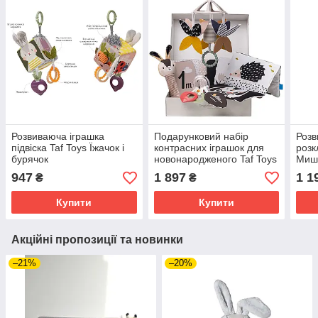
Розвиваюча іграшка
Подарунковий набір
Розв
підвіска Taf Toys Їжачок і
контрасних іграшок для
розк
бурячок
новонародженого Taf Toys
Миш
Чорно-біла Гармонія
947
1 897
1 1
₴
₴
Купити
Купити
Акційні пропозиції та новинки
–21%
–20%